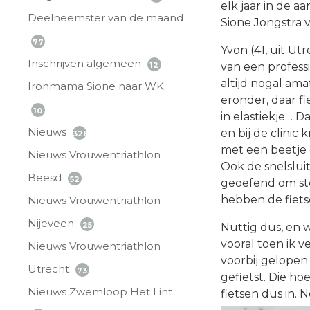
elk jaar in de 
Deelneemster van de maand
Sione Jongstra v
77
Yvon (41, uit Ut
Inschrijven algemeen
12
van een professi
altijd nogal a
Ironmama Sione naar WK
eronder, daar f
10
in elastiekje… D
Nieuws
en bij de clinic
328
met een beetje 
Nieuws Vrouwentriathlon
Ook de snelslui
Beesd
52
geoefend om ste
hebben de fiets
Nieuws Vrouwentriathlon
Nijeveen
25
Nuttig dus, en 
vooral toen ik v
Nieuws Vrouwentriathlon
voorbij gelope
Utrecht
73
gefietst. Die h
Nieuws Zwemloop Het Lint
fietsen dus in. 