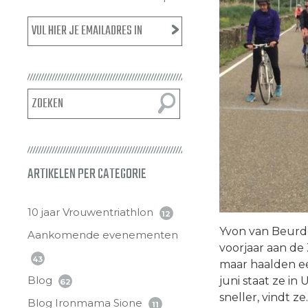
ARTIKELEN PER CATEGORIE
10 jaar Vrouwentriathlon
12
Yvon van Beurd
Aankomende evenementen
voorjaar aan de
43
maar haalden ee
Blog
juni staat ze in
62
sneller, vindt z
Blog Ironmama Sione
11