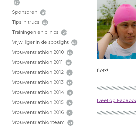
57
Sponsoren
107
Tips 'n trucs
64
Trainingen en clinics
127
Vrijwilliger in de spotlight
52
Vrouwentriathlon 2010
14
Vrouwentriathlon 2011
18
fiets!
Vrouwentriathlon 2012
7
Vrouwentriathlon 2013
13
Vrouwentriathlon 2014
11
Deel op Faceb
Vrouwentriathlon 2015
4
Vrouwentriathlon 2016
3
Vrouwentriathlonteam
71