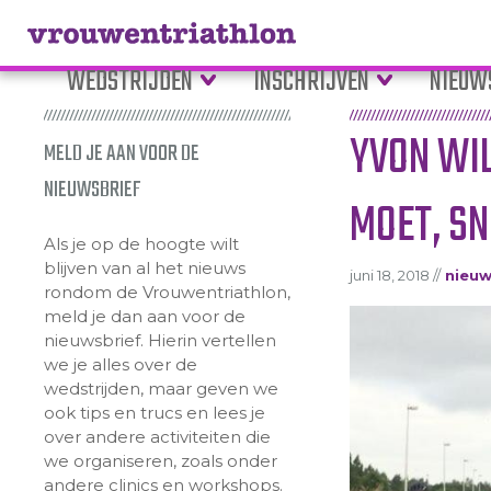
WEDSTRIJDEN
INSCHRIJVEN
NIEUW
YVON WI
MELD JE AAN VOOR DE
NIEUWSBRIEF
MOET, SN
Als je op de hoogte wilt
blijven van al het nieuws
juni 18, 2018 //
nieu
rondom de Vrouwentriathlon,
meld je dan aan voor de
nieuwsbrief. Hierin vertellen
we je alles over de
wedstrijden, maar geven we
ook tips en trucs en lees je
over andere activiteiten die
we organiseren, zoals onder
andere clinics en workshops.