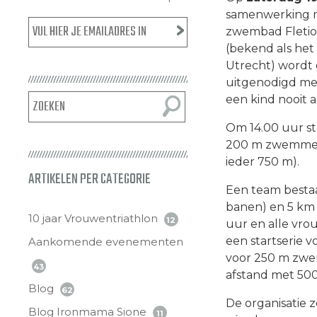
samenwerking me
zwembad Fletiom
(bekend als het
Utrecht) wordt
uitgenodigd mee 
een kind nooit 
Om 14.00 uur s
200 m zwemmen 
ieder 750 m).
ARTIKELEN PER CATEGORIE
Een team bestaa
banen) en 5 km 
10 jaar Vrouwentriathlon
12
uur en alle vro
een startserie v
Aankomende evenementen
voor 250 m zwe
43
afstand met 50
Blog
62
De organisatie 
Blog Ironmama Sione
11