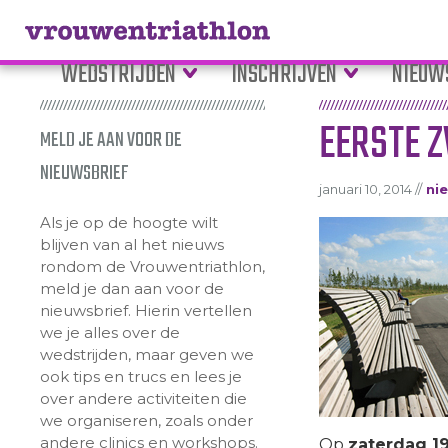
WEDSTRIJDEN
INSCHRIJVEN
NIEUW
EERSTE 
MELD JE AAN VOOR DE
NIEUWSBRIEF
januari 10, 2014 //
ni
Als je op de hoogte wilt
blijven van al het nieuws
rondom de Vrouwentriathlon,
meld je dan aan voor de
nieuwsbrief. Hierin vertellen
we je alles over de
wedstrijden, maar geven we
ook tips en trucs en lees je
over andere activiteiten die
we organiseren, zoals onder
andere clinics en workshops.
Op
zaterdag 19