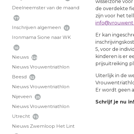
wisselzone voor
Deelneemster van de maand
de overdekte fie
zijn voor het t
77
info@vrouwentr
Inschrijven algemeen
12
Er kan ingesch
Ironmama Sione naar WK
inschrijvingskos
10
5, voor de indiv
kinderen is er 
Nieuws
328
prijsuitreiking pl
Nieuws Vrouwentriathlon
Uiterlijk in de
Beesd
52
Vrouwentriathlo
Nieuws Vrouwentriathlon
Er wordt geen 
Nijeveen
25
Schrijf je nu in
Nieuws Vrouwentriathlon
Utrecht
73
Nieuws Zwemloop Het Lint