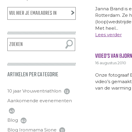
Janna Brand is 
Rotterdam. Ze h
(loop)wedstrijd
Met heel...
Lees verder
VIDEO’S VAN BJOR
16 augustus 2010
ARTIKELEN PER CATEGORIE
Onze fotograaf 
video’s gemaakt
van de warming
10 jaar Vrouwentriathlon
12
Aankomende evenementen
43
Blog
62
Blog Ironmama Sione
11