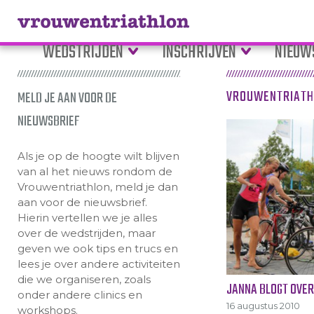
WEDSTRIJDEN
INSCHRIJVEN
NIEUW
VROUWENTRIATH
MELD JE AAN VOOR DE
NIEUWSBRIEF
Als je op de hoogte wilt blijven
van al het nieuws rondom de
Vrouwentriathlon, meld je dan
aan voor de nieuwsbrief.
Hierin vertellen we je alles
over de wedstrijden, maar
geven we ook tips en trucs en
lees je over andere activiteiten
die we organiseren, zoals
JANNA BLOGT OVE
onder andere clinics en
16 augustus 2010
workshops.