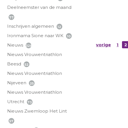
Deelneemster van de maand
77
Inschrijven algemeen
12
Ironmama Sione naar WK
10
vorige
1
2
Nieuws
328
Nieuws Vrouwentriathlon
Beesd
52
Nieuws Vrouwentriathlon
Nijeveen
25
Nieuws Vrouwentriathlon
Utrecht
73
Nieuws Zwemloop Het Lint
57