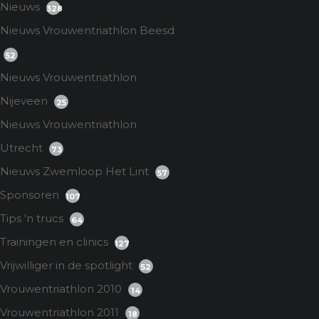
Nieuws
328
Nieuws Vrouwentriathlon Beesd
52
Nieuws Vrouwentriathlon
Nijeveen
25
Nieuws Vrouwentriathlon
Utrecht
73
Nieuws Zwemloop Het Lint
57
Sponsoren
107
Tips 'n trucs
64
Trainingen en clinics
127
Vrijwilliger in de spotlight
52
Vrouwentriathlon 2010
14
Vrouwentriathlon 2011
18