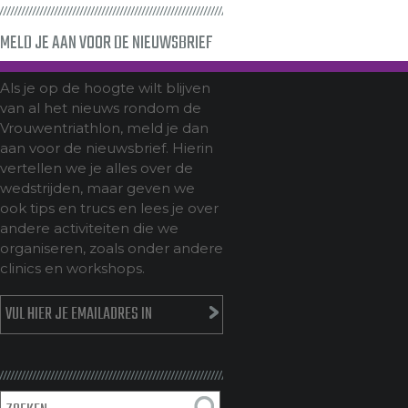
MELD JE AAN VOOR DE NIEUWSBRIEF
Als je op de hoogte wilt blijven
van al het nieuws rondom de
Vrouwentriathlon, meld je dan
aan voor de nieuwsbrief. Hierin
vertellen we je alles over de
wedstrijden, maar geven we
ook tips en trucs en lees je over
andere activiteiten die we
organiseren, zoals onder andere
clinics en workshops.