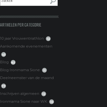
ARTIKELEN PER CATEGORIE
10 jaar Vrouwentriathlon
12
Aankomende evenementen
43
Blog
62
Blog Ironmama Sione
11
Deelneemster van de maand
77
Inschrijven algemeen
12
Ironmama Sione naar WK
10