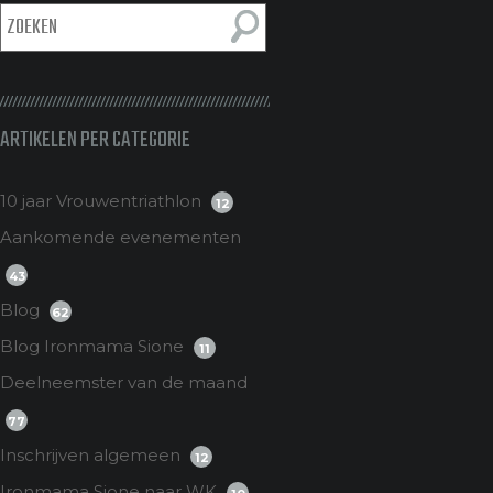
ARTIKELEN PER CATEGORIE
10 jaar Vrouwentriathlon
12
Aankomende evenementen
43
Blog
62
Blog Ironmama Sione
11
Deelneemster van de maand
77
Inschrijven algemeen
12
Ironmama Sione naar WK