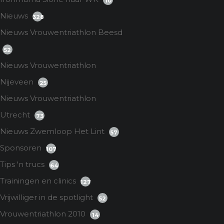
10
Nieuws
328
Nieuws Vrouwentriathlon Beesd
52
Nieuws Vrouwentriathlon
Nijeveen
25
Nieuws Vrouwentriathlon
Utrecht
73
Nieuws Zwemloop Het Lint
57
Sponsoren
107
Tips 'n trucs
64
Trainingen en clinics
127
Vrijwilliger in de spotlight
52
Vrouwentriathlon 2010
14