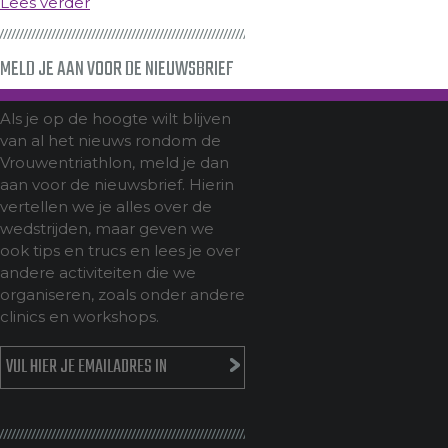
Lees verder
MELD JE AAN VOOR DE NIEUWSBRIEF
Als je op de hoogte wilt blijven
van al het nieuws rondom de
Vrouwentriathlon, meld je dan
aan voor de nieuwsbrief. Hierin
vertellen we je alles over de
wedstrijden, maar geven we
ook tips en trucs en lees je over
andere activiteiten die we
organiseren, zoals onder andere
clinics en workshops.