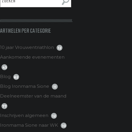
ARTIKELEN PER CATEGORIE
10 jaar Vrouwentriathlon
12
Aankomende evenementen
43
Blog
62
Blog Ironmama Sione
11
Deelneemster van de maand
77
Inschrijven algemeen
12
Ironmama Sione naar WK
10