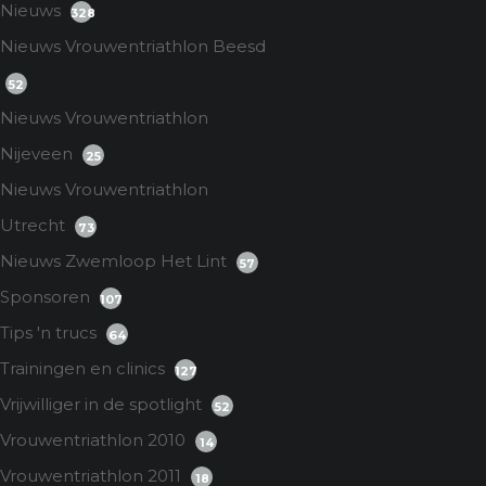
Nieuws
328
Nieuws Vrouwentriathlon Beesd
52
Nieuws Vrouwentriathlon
Nijeveen
25
Nieuws Vrouwentriathlon
Utrecht
73
Nieuws Zwemloop Het Lint
57
Sponsoren
107
Tips 'n trucs
64
Trainingen en clinics
127
Vrijwilliger in de spotlight
52
Vrouwentriathlon 2010
14
Vrouwentriathlon 2011
18