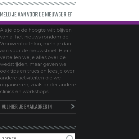
MELD JE AAN VOOR DE NIEUWSBRIEF
Als je op de hoogte wilt blijven
van al het nieuws rondom de
Vrouwentriathlon, meld je dan
aan voor de nieuwsbrief. Hierin
vertellen we je alles over de
wedstrijden, maar geven we
ook tips en trucs en lees je over
andere activiteiten die we
organiseren, zoals onder andere
clinics en workshops.