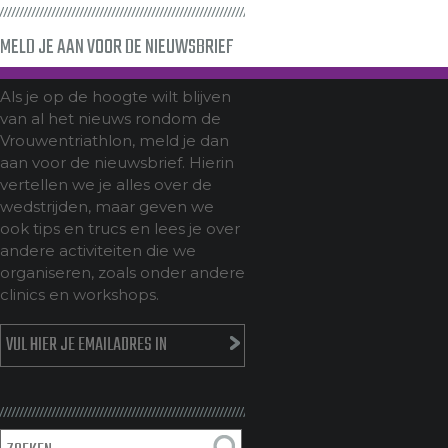
MELD JE AAN VOOR DE NIEUWSBRIEF
Als je op de hoogte wilt blijven
van al het nieuws rondom de
Vrouwentriathlon, meld je dan
aan voor de nieuwsbrief. Hierin
vertellen we je alles over de
wedstrijden, maar geven we
ook tips en trucs en lees je over
andere activiteiten die we
organiseren, zoals onder andere
clinics en workshops.