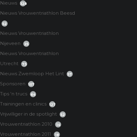
Nieuws
328
Nieuws Vrouwentriathlon Beesd
52
Nieuws Vrouwentriathlon
Nijeveen
25
Nieuws Vrouwentriathlon
Utrecht
73
Nieuws Zwemloop Het Lint
57
Sponsoren
107
Tips 'n trucs
64
Trainingen en clinics
127
Vrijwilliger in de spotlight
52
Vrouwentriathlon 2010
14
Vrouwentriathlon 2011
18