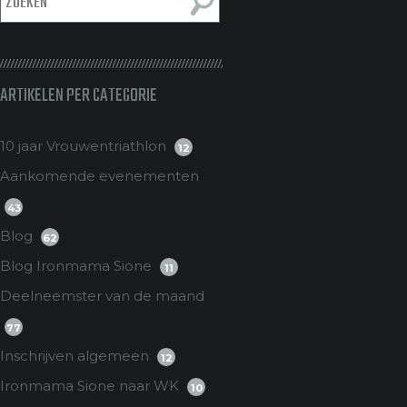
ARTIKELEN PER CATEGORIE
10 jaar Vrouwentriathlon
12
Aankomende evenementen
43
Blog
62
Blog Ironmama Sione
11
Deelneemster van de maand
77
Inschrijven algemeen
12
Ironmama Sione naar WK
10