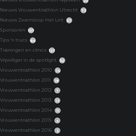
25
Nieuws Vrouwentriathlon Utrecht
73
Nieuws Zwemloop Het Lint
57
Sponsoren
107
Tips 'n trucs
64
Trainingen en clinics
127
Vrijwilliger in de spotlight
52
Vrouwentriathlon 2010
14
Vrouwentriathlon 2011
18
Vrouwentriathlon 2012
7
Vrouwentriathlon 2013
13
Vrouwentriathlon 2014
11
Vrouwentriathlon 2015
4
Vrouwentriathlon 2016
3