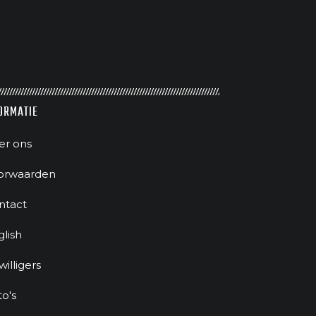
ORMATIE
er ons
orwaarden
ntact
glish
jwilligers
to's