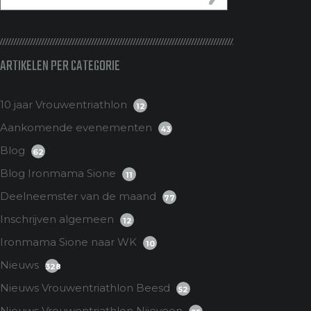
ARTIKELEN PER CATEGORIE
10 jaar Vrouwentriathlon
12
Aankomende evenementen
43
Blog
62
Blog Ironmama Sione
11
Deelneemster van de maand
77
Inschrijven algemeen
12
Ironmama Sione naar WK
10
Nieuws
328
Nieuws Vrouwentriathlon Beesd
52
Nieuws Vrouwentriathlon Nijeveen