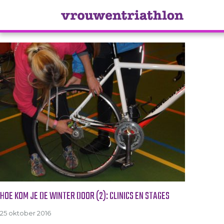
Tag Archive: band
HOE KOM JE DE WINTER DOOR (2): CLINICS EN STAGES
25 oktober 2016