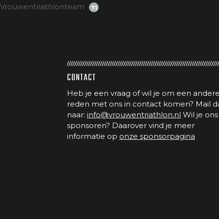
Vrouwentriathlonteam
71
CONTACT
Heb je een vraag of wil je om een ander
reden met ons in contact komen? Mail d
naar:
info@vrouwentriathlon.nl
Wil je ons
sponsoren? Daarover vind je meer
informatie op
onze sponsorpagina