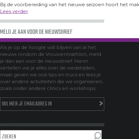
Bij de voorbereiding van het nieuwe seizoen hoort het ma
Lees verder
MELD JE AAN VOOR DE NIEUWSBRIEF
Als je op de hoogte wilt blijven van al het
nieuws rondom de Vrouwentriathlon, meld
je dan aan voor de nieuwsbrief. Hierin
vertellen we je alles over de wedstrijden,
maar geven we ook tips en trucs en lees je
over andere activiteiten die we organiseren,
zoals onder andere clinics en workshops.