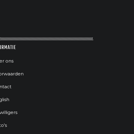
ORMATIE
er ons
orwaarden
ntact
glish
jwilligers
to's