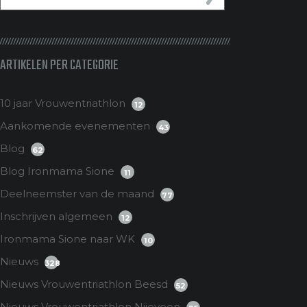
ARTIKELEN PER CATEGORIE
10 jaar Vrouwentriathlon
12
Aankomende evenementen
43
Blog
62
Blog Ironmama Sione
11
Deelneemster van de maand
77
Inschrijven algemeen
12
Ironmama Sione naar WK
10
Nieuws
328
Nieuws Vrouwentriathlon Beesd
52
Nieuws Vrouwentriathlon Nijeveen