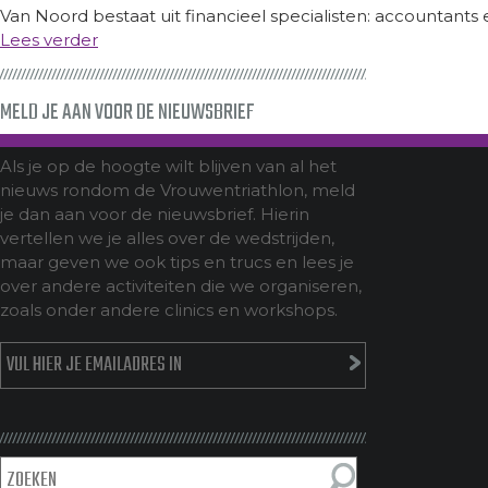
Van Noord bestaat uit financieel specialisten: accountant
Lees verder
MELD JE AAN VOOR DE NIEUWSBRIEF
Als je op de hoogte wilt blijven van al het
nieuws rondom de Vrouwentriathlon, meld
je dan aan voor de nieuwsbrief. Hierin
vertellen we je alles over de wedstrijden,
maar geven we ook tips en trucs en lees je
over andere activiteiten die we organiseren,
zoals onder andere clinics en workshops.