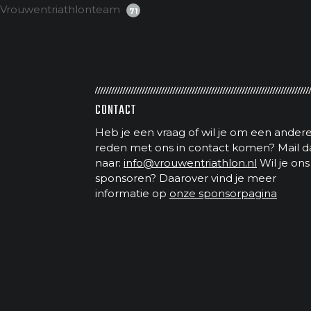
Vrouwentriathlonteam
71
CONTACT
Heb je een vraag of wil je om een ander
reden met ons in contact komen? Mail d
naar:
info@vrouwentriathlon.nl
Wil je ons
sponsoren? Daarover vind je meer
informatie op
onze sponsorpagina