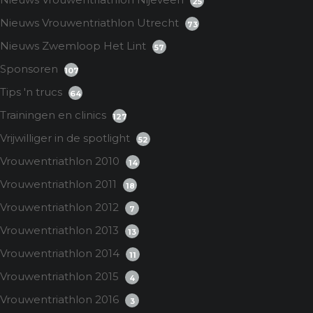
25
Nieuws Vrouwentriathlon Utrecht
73
Nieuws Zwemloop Het Lint
57
Sponsoren
107
Tips 'n trucs
64
Trainingen en clinics
127
Vrijwilliger in de spotlight
52
Vrouwentriathlon 2010
14
Vrouwentriathlon 2011
18
Vrouwentriathlon 2012
7
Vrouwentriathlon 2013
13
Vrouwentriathlon 2014
11
Vrouwentriathlon 2015
4
Vrouwentriathlon 2016
3