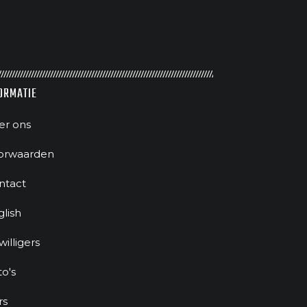
ORMATIE
er ons
orwaarden
ntact
glish
jwilligers
to's
rs