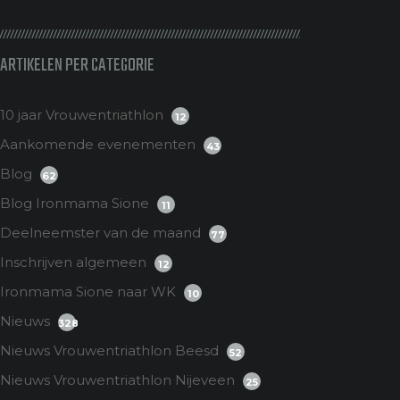
ARTIKELEN PER CATEGORIE
10 jaar Vrouwentriathlon
12
Aankomende evenementen
43
Blog
62
Blog Ironmama Sione
11
Deelneemster van de maand
77
Inschrijven algemeen
12
Ironmama Sione naar WK
10
Nieuws
328
Nieuws Vrouwentriathlon Beesd
52
Nieuws Vrouwentriathlon Nijeveen
25