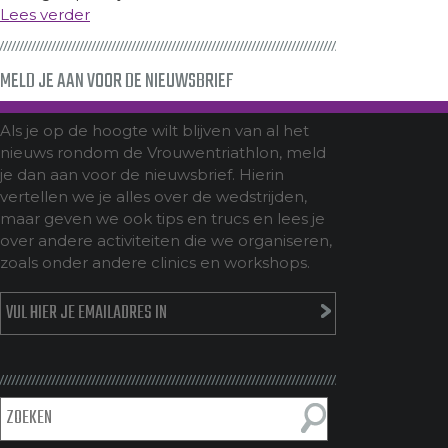
Lees verder
MELD JE AAN VOOR DE NIEUWSBRIEF
Als je op de hoogte wilt blijven van al het
nieuws rondom de Vrouwentriathlon, meld
je dan aan voor de nieuwsbrief. Hierin
vertellen we je alles over de wedstrijden,
maar geven we ook tips en trucs en lees je
over andere activiteiten die we organiseren,
zoals onder andere clinics en workshops.