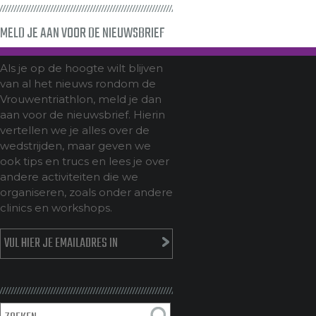
MELD JE AAN VOOR DE NIEUWSBRIEF
Als je op de hoogte wilt blijven
van al het nieuws rondom de
Vrouwentriathlon, meld je dan
aan voor de nieuwsbrief. Hierin
vertellen we je alles over de
wedstrijden, maar geven we
ook tips en trucs en lees je over
andere activiteiten die we
organiseren, zoals onder andere
clinics en workshops.