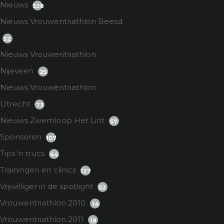
Nieuws
328
Nieuws Vrouwentriathlon Beesd
52
Nieuws Vrouwentriathlon
Nijeveen
25
Nieuws Vrouwentriathlon
Utrecht
73
Nieuws Zwemloop Het Lint
57
Sponsoren
107
Tips 'n trucs
64
Trainingen en clinics
127
Vrijwilliger in de spotlight
52
Vrouwentriathlon 2010
14
Vrouwentriathlon 2011
18