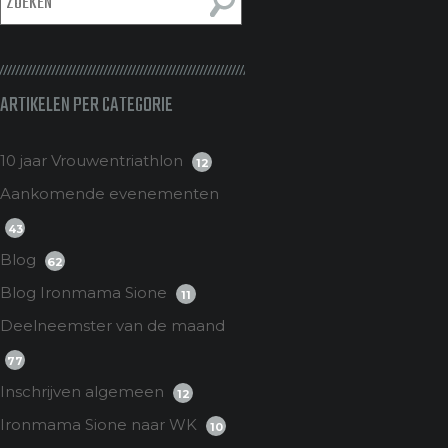
ARTIKELEN PER CATEGORIE
10 jaar Vrouwentriathlon
12
Aankomende evenementen
43
Blog
62
Blog Ironmama Sione
11
Deelneemster van de maand
77
Inschrijven algemeen
12
Ironmama Sione naar WK
10