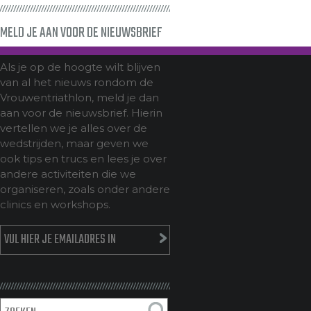
MELD JE AAN VOOR DE NIEUWSBRIEF
Als je op de hoogte wilt blijven
van al het nieuws rondom de
Vrouwentriathlon, meld je dan
aan voor de nieuwsbrief. Hierin
vertellen we je alles over de
wedstrijden, maar geven we
ook tips en trucs en lees je over
andere activiteiten die we
organiseren, zoals onder andere
clinics en workshops.