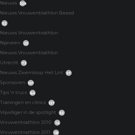
Nieuws
328
Nieuws Vrouwentriathlon Beesd
52
Nieuws Vrouwentriathlon
Nijeveen
25
Nieuws Vrouwentriathlon
Utrecht
73
Nieuws Zwemloop Het Lint
57
Sponsoren
107
Tips 'n trucs
64
Trainingen en clinics
127
Vrijwilliger in de spotlight
52
Vrouwentriathlon 2010
14
Vrouwentriathlon 2011
18