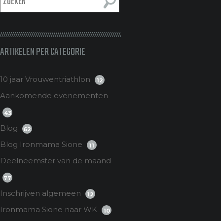
ARTIKELEN PER CATEGORIE
10 jaar Vrouwentriathlon
12
Aankomende evenementen
43
Blog
62
Blog Ironmama Sione
11
Deelneemster van de maand
77
Inschrijven algemeen
12
Ironmama Sione naar WK
10