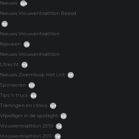
Nieuws
328
Nieuws Vrouwentriathlon Beesd
52
Nieuws Vrouwentriathlon
Nijeveen
25
Nieuws Vrouwentriathlon
Utrecht
73
Nieuws Zwemloop Het Lint
57
Sponsoren
107
Tips 'n trucs
64
Trainingen en clinics
127
Vrijwilliger in de spotlight
52
Vrouwentriathlon 2010
14
Vrouwentriathlon 2011
18