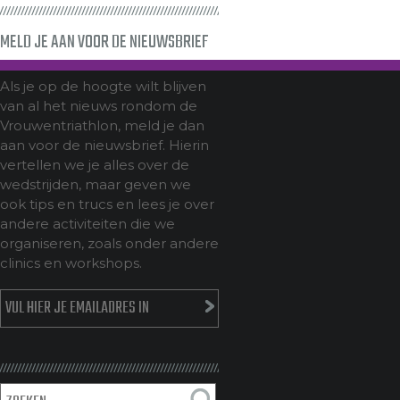
MELD JE AAN VOOR DE NIEUWSBRIEF
Als je op de hoogte wilt blijven
van al het nieuws rondom de
Vrouwentriathlon, meld je dan
aan voor de nieuwsbrief. Hierin
vertellen we je alles over de
wedstrijden, maar geven we
ook tips en trucs en lees je over
andere activiteiten die we
organiseren, zoals onder andere
clinics en workshops.