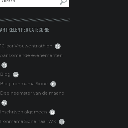
ARTIKELEN PER CATEGORIE
10 jaar Vrouwentriathlon
12
Aankomende evenementen
43
Blog
62
Blog Ironmama Sione
11
Deelneemster van de maand
77
Inschrijven algemeen
12
Ironmama Sione naar WK
10