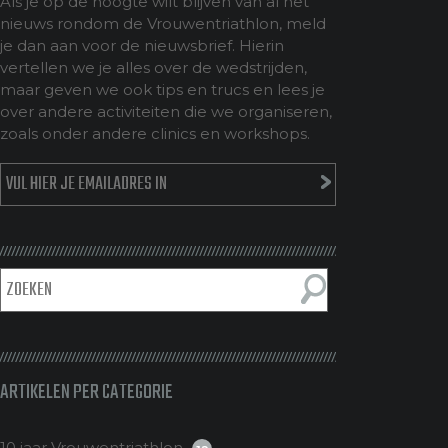
Als je op de hoogte wilt blijven van al het
nieuws rondom de Vrouwentriathlon, meld
je dan aan voor de nieuwsbrief. Hierin
vertellen we je alles over de wedstrijden,
maar geven we ook tips en trucs en lees je
over andere activiteiten die we organiseren,
zoals onder andere clinics en workshops.
ARTIKELEN PER CATEGORIE
10 jaar Vrouwentriathlon