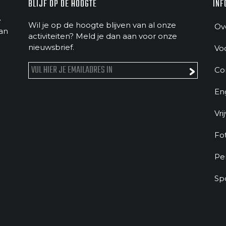
BLIJF OP DE HOOGTE
INF
e
Wil je op de hoogte blijven van al onze
Ov
an
activiteiten? Meld je dan aan voor onze
nieuwsbrief.
Vo
Co
En
Vri
Fo
Pe
Sp