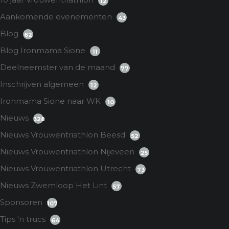
12
Aankomende evenementen
43
Blog
62
Blog Ironmama Sione
11
Deelneemster van de maand
77
Inschrijven algemeen
12
Ironmama Sione naar WK
10
Nieuws
328
Nieuws Vrouwentriathlon Beesd
52
Nieuws Vrouwentriathlon Nijeveen
25
Nieuws Vrouwentriathlon Utrecht
73
Nieuws Zwemloop Het Lint
57
Sponsoren
107
Tips 'n trucs
64