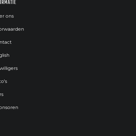
ORMATIE
er ons
orwaarden
ntact
glish
jwilligers
to's
rs
onsoren