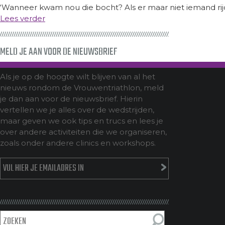
‘Wanneer kwam nou die bocht? Als er maar niet iemand rijd
Lees verder
MELD JE AAN VOOR DE NIEUWSBRIEF
Als je op de hoogte wilt blijven van al het
nieuws rondom de Vrouwentriathlon, meld
je dan aan voor de nieuwsbrief. Hierin
vertellen we je alles over de wedstrijden,
maar geven we ook tips en trucs en lees je
over andere activiteiten die we organiseren,
zoals onder andere clinics en workshops.