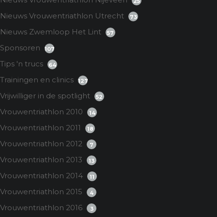
25
Nieuws Vrouwentriathlon Utrecht
73
Nieuws Zwemloop Het Lint
57
Sponsoren
107
Tips 'n trucs
64
Trainingen en clinics
127
Vrijwilliger in de spotlight
52
Vrouwentriathlon 2010
14
Vrouwentriathlon 2011
18
Vrouwentriathlon 2012
7
Vrouwentriathlon 2013
13
Vrouwentriathlon 2014
11
Vrouwentriathlon 2015
4
Vrouwentriathlon 2016
3