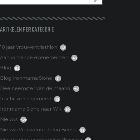
ARTIKELEN PER CATEGORIE
10 jaar Vrouwentriathlon
12
Aankomende evenementen
43
Blog
62
Blog Ironmama Sione
11
Deelneemster van de maand
77
Inschrijven algemeen
12
Ironmama Sione naar WK
10
Nieuws
328
Nieuws Vrouwentriathlon Beesd
52
Nieuws Vrouwentriathlon Nijeveen