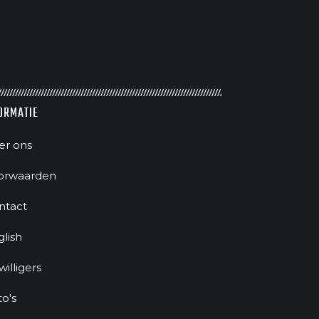
ORMATIE
er ons
orwaarden
ntact
glish
jwilligers
to's