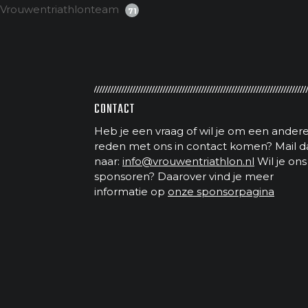
Vrouwentriathlonteam
71
CONTACT
Heb je een vraag of wil je om een ander
reden met ons in contact komen? Mail d
naar:
info@vrouwentriathlon.nl
Wil je ons
sponsoren? Daarover vind je meer
informatie op
onze sponsorpagina