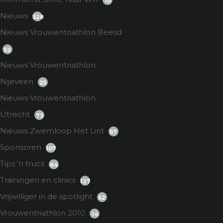
10
Nieuws
328
Nieuws Vrouwentriathlon Beesd
52
Nieuws Vrouwentriathlon
Nijeveen
25
Nieuws Vrouwentriathlon
Utrecht
73
Nieuws Zwemloop Het Lint
57
Sponsoren
107
Tips 'n trucs
64
Trainingen en clinics
127
Vrijwilliger in de spotlight
52
Vrouwentriathlon 2010
14