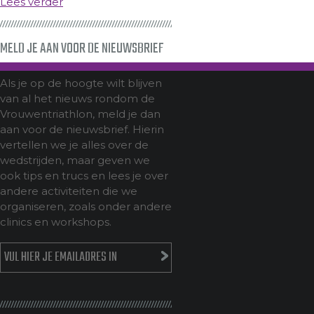
Lees verder
MELD JE AAN VOOR DE NIEUWSBRIEF
Als je op de hoogte wilt blijven
van al het nieuws rondom de
Vrouwentriathlon, meld je dan
aan voor de nieuwsbrief. Hierin
vertellen we je alles over de
wedstrijden, maar geven we
ook tips en trucs en lees je over
andere activiteiten die we
organiseren, zoals onder andere
clinics en workshops.