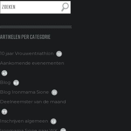
ARTIKELEN PER CATEGORIE
10 jaar Vrouwentriathlon
12
Aankomende evenementen
43
Blog
62
Blog Ironmama Sione
11
Deelneemster van de maand
77
Inschrijven algemeen
12
Ironmama Sione naar WK