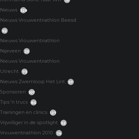
10
Nieuws
328
Nieuws Vrouwentriathlon Beesd
52
Nieuws Vrouwentriathlon
Nijeveen
25
Nieuws Vrouwentriathlon
Utrecht
73
Nieuws Zwemloop Het Lint
57
Sponsoren
107
Tips 'n trucs
64
Trainingen en clinics
127
Vrijwilliger in de spotlight
52
Vrouwentriathlon 2010
14