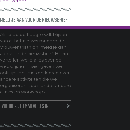
Lees verder
MELD JE AAN VOOR DE NIEUWSBRIEF
Als je op de hoogte wilt blijven
van al het nieuws rondom de
Vrouwentriathlon, meld je dan
aan voor de nieuwsbrief. Hierin
vertellen we je alles over de
wedstrijden, maar geven we
ook tips en trucs en lees je over
andere activiteiten die we
organiseren, zoals onder andere
clinics en workshops.