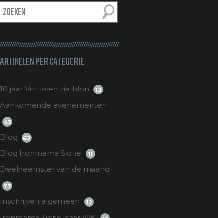
ARTIKELEN PER CATEGORIE
10 jaar Vrouwentriathlon
12
Aankomende evenementen
43
Blog
62
Blog Ironmama Sione
11
Deelneemster van de maand
77
Inschrijven algemeen
12
Ironmama Sione naar WK