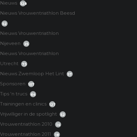
Nieuws
328
Nieuws Vrouwentriathlon Beesd
52
Nieuws Vrouwentriathlon
Nijeveen
25
Nieuws Vrouwentriathlon
Utrecht
73
Nieuws Zwemloop Het Lint
57
Sponsoren
107
Tips 'n trucs
64
Trainingen en clinics
127
Vrijwilliger in de spotlight
52
Vrouwentriathlon 2010
14
Vrouwentriathlon 2011
18