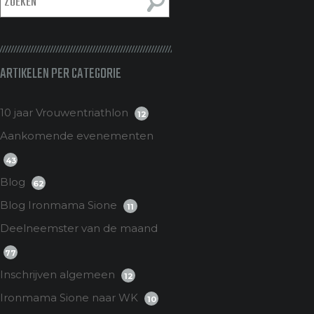
ARTIKELEN PER CATEGORIE
10 jaar Vrouwentriathlon
12
Aankomende evenementen
43
Blog
62
Blog Ironmama Sione
11
Deelneemster van de maand
77
Inschrijven algemeen
12
Ironmama Sione naar WK
10