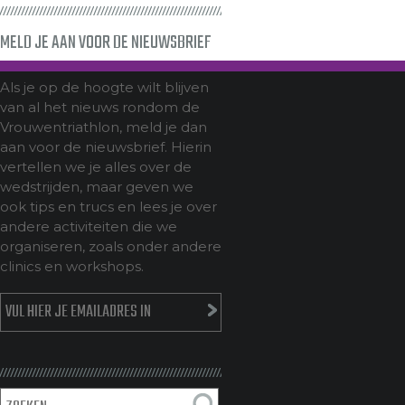
MELD JE AAN VOOR DE NIEUWSBRIEF
Als je op de hoogte wilt blijven
van al het nieuws rondom de
Vrouwentriathlon, meld je dan
aan voor de nieuwsbrief. Hierin
vertellen we je alles over de
wedstrijden, maar geven we
ook tips en trucs en lees je over
andere activiteiten die we
organiseren, zoals onder andere
clinics en workshops.