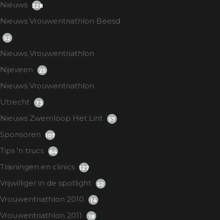
Nieuws
328
Nieuws Vrouwentriathlon Beesd
52
Nieuws Vrouwentriathlon
Nijeveen
25
Nieuws Vrouwentriathlon
Utrecht
73
Nieuws Zwemloop Het Lint
57
Sponsoren
107
Tips 'n trucs
64
Trainingen en clinics
127
Vrijwilliger in de spotlight
52
Vrouwentriathlon 2010
14
Vrouwentriathlon 2011
18