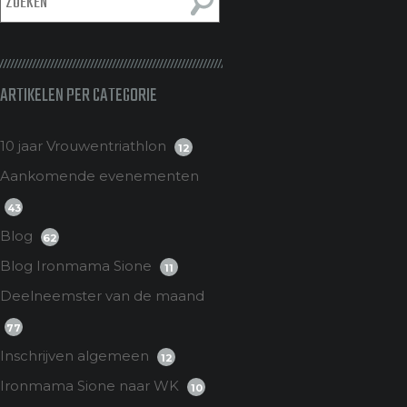
ARTIKELEN PER CATEGORIE
10 jaar Vrouwentriathlon
12
Aankomende evenementen
43
Blog
62
Blog Ironmama Sione
11
Deelneemster van de maand
77
Inschrijven algemeen
12
Ironmama Sione naar WK
10