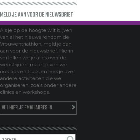
MELD JE AAN VOOR DE NIEUWSBRIEF
Als je op de hoogte wilt blijven
van al het nieuws rondom de
Vrouwentriathlon, meld je dan
aan voor de nieuwsbrief. Hierin
vertellen we je alles over de
wedstrijden, maar geven we
ook tips en trucs en lees je over
andere activiteiten die we
organiseren, zoals onder andere
clinics en workshops.