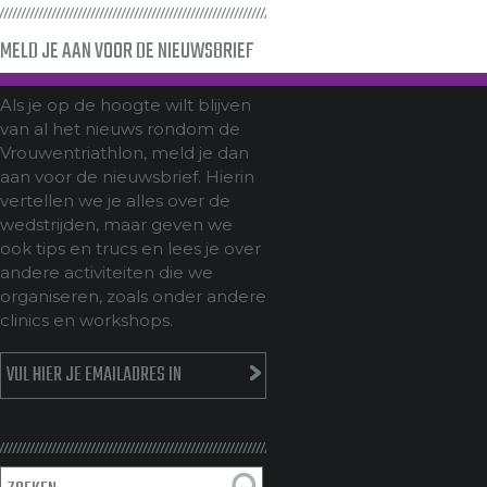
MELD JE AAN VOOR DE NIEUWSBRIEF
Als je op de hoogte wilt blijven
van al het nieuws rondom de
Vrouwentriathlon, meld je dan
aan voor de nieuwsbrief. Hierin
vertellen we je alles over de
wedstrijden, maar geven we
ook tips en trucs en lees je over
andere activiteiten die we
organiseren, zoals onder andere
clinics en workshops.