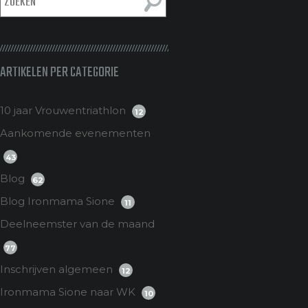
ARTIKELEN PER CATEGORIE
10 jaar Vrouwentriathlon
12
Aankomende evenementen
43
Blog
62
Blog Ironmama Sione
11
Deelneemster van de maand
77
Inschrijven algemeen
12
Ironmama Sione naar WK
10