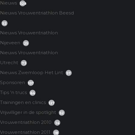
Nieuws
328
Nieuws Vrouwentriathlon Beesd
52
Nieuws Vrouwentriathlon
Nijeveen
25
Nieuws Vrouwentriathlon
Utrecht
73
Nieuws Zwemloop Het Lint
57
Sponsoren
107
Tips 'n trucs
64
Trainingen en clinics
127
Vrijwilliger in de spotlight
52
Vrouwentriathlon 2010
14
Vrouwentriathlon 2011
18