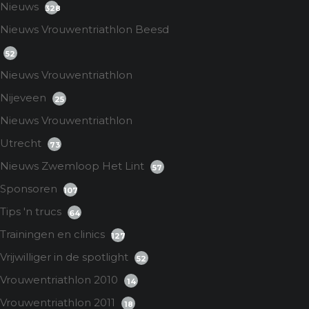
Nieuws
328
Nieuws Vrouwentriathlon Beesd
52
Nieuws Vrouwentriathlon
Nijeveen
25
Nieuws Vrouwentriathlon
Utrecht
73
Nieuws Zwemloop Het Lint
57
Sponsoren
107
Tips 'n trucs
64
Trainingen en clinics
127
Vrijwilliger in de spotlight
52
Vrouwentriathlon 2010
14
Vrouwentriathlon 2011
18