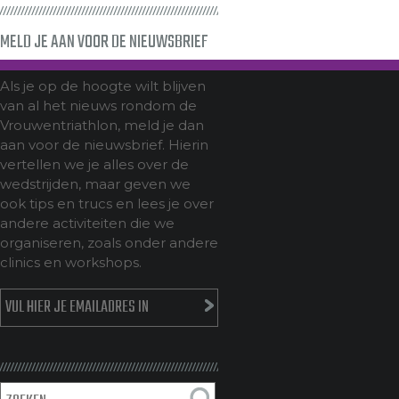
MELD JE AAN VOOR DE NIEUWSBRIEF
Als je op de hoogte wilt blijven
van al het nieuws rondom de
Vrouwentriathlon, meld je dan
aan voor de nieuwsbrief. Hierin
vertellen we je alles over de
wedstrijden, maar geven we
ook tips en trucs en lees je over
andere activiteiten die we
organiseren, zoals onder andere
clinics en workshops.