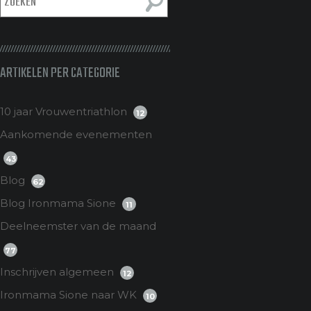
ARTIKELEN PER CATEGORIE
10 jaar Vrouwentriathlon
12
Aankomende evenementen
43
Blog
62
Blog Ironmama Sione
11
Deelneemster van de maand
77
Inschrijven algemeen
12
Ironmama Sione naar WK
10