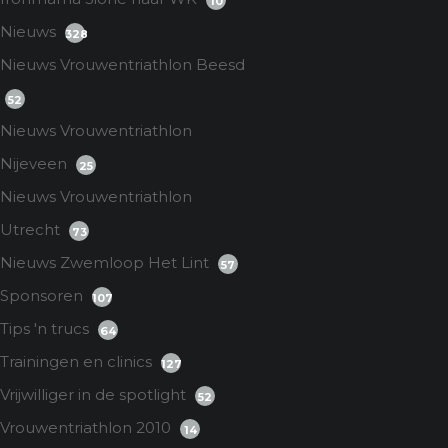
10
Nieuws
328
Nieuws Vrouwentriathlon Beesd
52
Nieuws Vrouwentriathlon
Nijeveen
25
Nieuws Vrouwentriathlon
Utrecht
73
Nieuws Zwemloop Het Lint
57
Sponsoren
107
Tips 'n trucs
64
Trainingen en clinics
127
Vrijwilliger in de spotlight
52
Vrouwentriathlon 2010
14