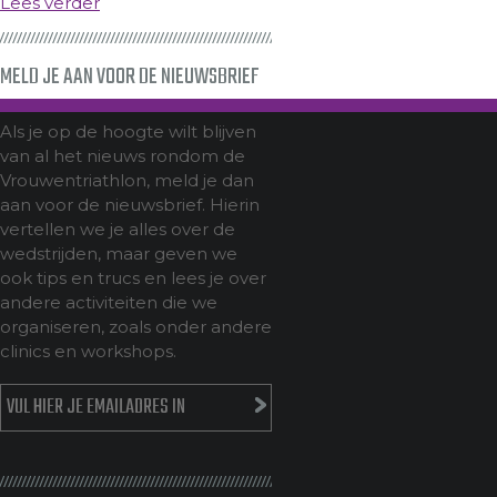
Lees verder
MELD JE AAN VOOR DE NIEUWSBRIEF
Als je op de hoogte wilt blijven
van al het nieuws rondom de
Vrouwentriathlon, meld je dan
aan voor de nieuwsbrief. Hierin
vertellen we je alles over de
wedstrijden, maar geven we
ook tips en trucs en lees je over
andere activiteiten die we
organiseren, zoals onder andere
clinics en workshops.