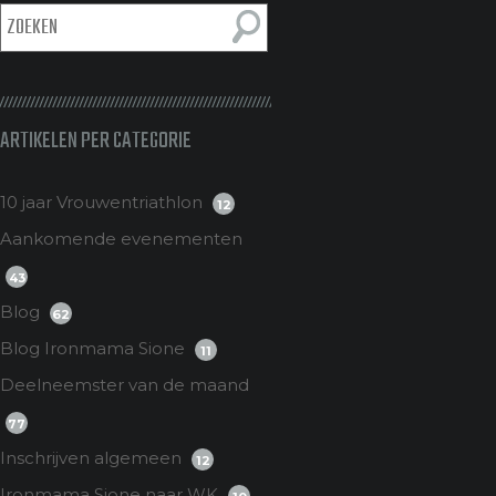
ARTIKELEN PER CATEGORIE
10 jaar Vrouwentriathlon
12
Aankomende evenementen
43
Blog
62
Blog Ironmama Sione
11
Deelneemster van de maand
77
Inschrijven algemeen
12
Ironmama Sione naar WK