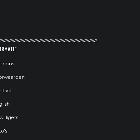
ORMATIE
er ons
orwaarden
ntact
glish
jwilligers
to's