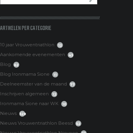
ARTIKELEN PER CATEGORIE
10 jaar Vrouwentriathlon
12
Aankomende evenementen
43
Blog
62
Blog Ironmama Sione
11
Deelneemster van de maand
77
Inschrijven algemeen
12
Ironmama Sione naar WK
10
Nieuws
328
Nieuws Vrouwentriathlon Beesd
52
Nieuws Vrouwentriathlon Nijeveen