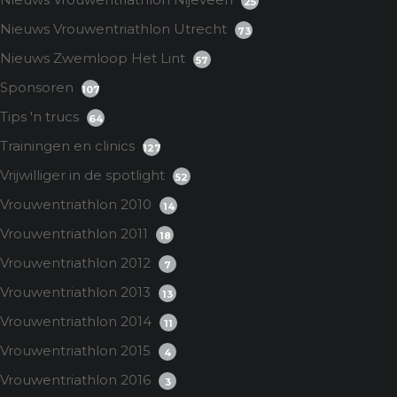
25
Nieuws Vrouwentriathlon Utrecht
73
Nieuws Zwemloop Het Lint
57
Sponsoren
107
Tips 'n trucs
64
Trainingen en clinics
127
Vrijwilliger in de spotlight
52
Vrouwentriathlon 2010
14
Vrouwentriathlon 2011
18
Vrouwentriathlon 2012
7
Vrouwentriathlon 2013
13
Vrouwentriathlon 2014
11
Vrouwentriathlon 2015
4
Vrouwentriathlon 2016
3