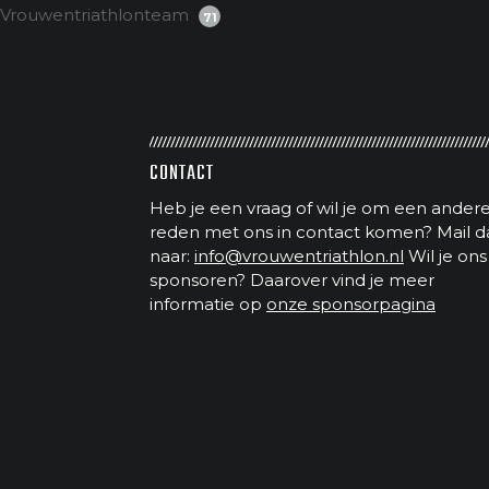
Vrouwentriathlonteam
71
CONTACT
Heb je een vraag of wil je om een ander
reden met ons in contact komen? Mail d
naar:
info@vrouwentriathlon.nl
Wil je ons
sponsoren? Daarover vind je meer
informatie op
onze sponsorpagina