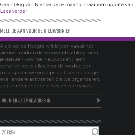
Geen blog van Nienke deze maand, maar een update van I
Lees verder
MELD JE AAN VOOR DE NIEUWSBRIEF
Als je op de hoogte wilt blijven van al het
nieuws rondom de Vrouwentriathlon, meld
je dan aan voor de nieuwsbrief. Hierin
vertellen we je alles over de wedstrijden,
maar geven we ook tips en trucs en lees je
over andere activiteiten die we organiseren,
zoals onder andere clinics en workshops.