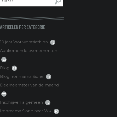
ARTIKELEN PER CATEGORIE
10 jaar Vrouwentriathlon
12
Aankomende evenementen
43
Blog
62
Blog Ironmama Sione
11
Deelneemster van de maand
77
Inschrijven algemeen
12
Ironmama Sione naar WK
10