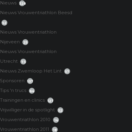
Nieuws
328
Nieuws Vrouwentriathlon Beesd
52
Nieuws Vrouwentriathlon
Nijeveen
25
Nieuws Vrouwentriathlon
Utrecht
73
Nieuws Zwemloop Het Lint
57
Sponsoren
107
Tips 'n trucs
64
Trainingen en clinics
127
Vrijwilliger in de spotlight
52
Vrouwentriathlon 2010
14
Vrouwentriathlon 2011
18