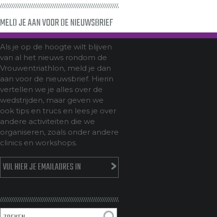
MELD JE AAN VOOR DE NIEUWSBRIEF
Als je op de hoogte wilt blijven
van al het nieuws rondom de
Vrouwentriathlon, meld je dan
aan voor de nieuwsbrief. Hierin
vertellen we je alles over de
wedstrijden, maar geven we
ook tips en trucs en lees je over
andere activiteiten die we
organiseren, zoals onder andere
clinics en workshops.