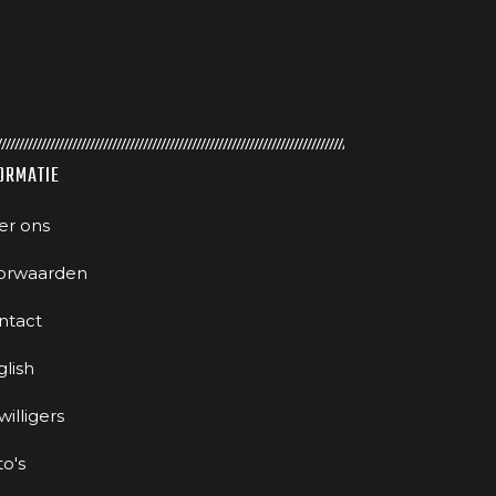
ORMATIE
er ons
orwaarden
ntact
glish
jwilligers
to's