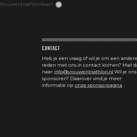
Vrouwentriathlonteam
71
CONTACT
Heb je een vraag of wil je om een ander
reden met ons in contact komen? Mail d
naar:
info@vrouwentriathlon.nl
Wil je ons
sponsoren? Daarover vind je meer
informatie op
onze sponsorpagina