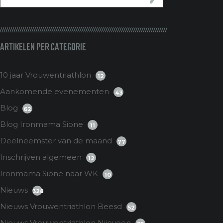
ARTIKELEN PER CATEGORIE
10 jaar Vrouwentriathlon
12
Aankomende evenementen
43
Blog
62
Blog Ironmama Sione
11
Deelneemster van de maand
77
Inschrijven algemeen
12
Ironmama Sione naar WK
10
Nieuws
328
Nieuws Vrouwentriathlon Beesd
52
Nieuws Vrouwentriathlon Nijeveen