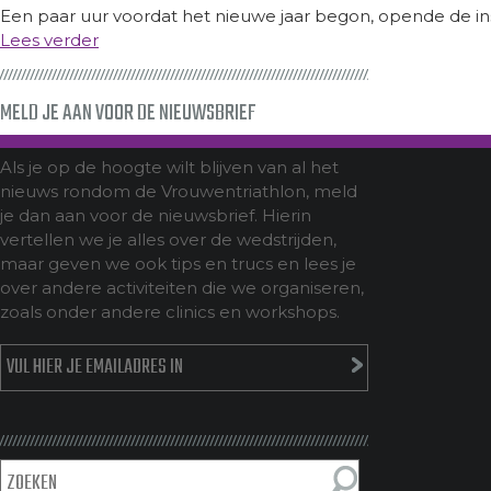
Een paar uur voordat het nieuwe jaar begon, opende de insc
Lees verder
MELD JE AAN VOOR DE NIEUWSBRIEF
Als je op de hoogte wilt blijven van al het
nieuws rondom de Vrouwentriathlon, meld
je dan aan voor de nieuwsbrief. Hierin
vertellen we je alles over de wedstrijden,
maar geven we ook tips en trucs en lees je
over andere activiteiten die we organiseren,
zoals onder andere clinics en workshops.