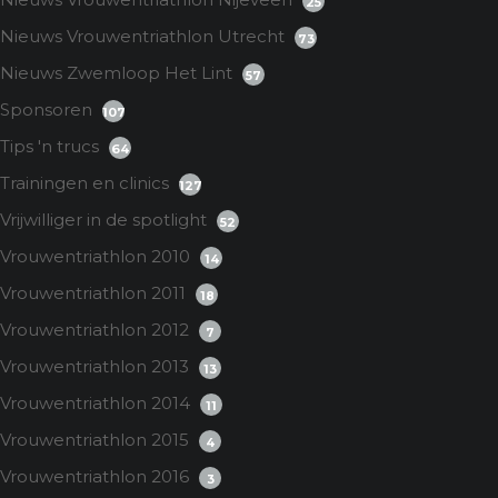
25
Nieuws Vrouwentriathlon Utrecht
73
Nieuws Zwemloop Het Lint
57
Sponsoren
107
Tips 'n trucs
64
Trainingen en clinics
127
Vrijwilliger in de spotlight
52
Vrouwentriathlon 2010
14
Vrouwentriathlon 2011
18
Vrouwentriathlon 2012
7
Vrouwentriathlon 2013
13
Vrouwentriathlon 2014
11
Vrouwentriathlon 2015
4
Vrouwentriathlon 2016
3