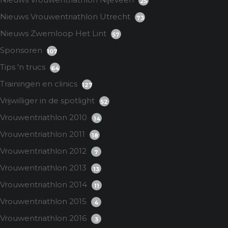
25
Nieuws Vrouwentriathlon Utrecht
73
Nieuws Zwemloop Het Lint
57
Sponsoren
107
Tips 'n trucs
64
Trainingen en clinics
127
Vrijwilliger in de spotlight
52
Vrouwentriathlon 2010
14
Vrouwentriathlon 2011
18
Vrouwentriathlon 2012
7
Vrouwentriathlon 2013
13
Vrouwentriathlon 2014
11
Vrouwentriathlon 2015
4
Vrouwentriathlon 2016
3