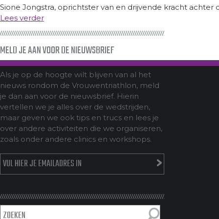
Sione Jongstra, oprichtster van en drijvende kracht achter 
Lees verder
MELD JE AAN VOOR DE NIEUWSBRIEF
Als je op de hoogte wilt blijven van al het
nieuws rondom de Vrouwentriathlon, meld
je dan aan voor de nieuwsbrief. Hierin
vertellen we je alles over de wedstrijden,
maar geven we ook tips en trucs en lees je
over andere activiteiten die we organiseren,
zoals onder andere clinics en workshops.