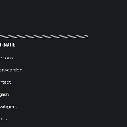
ORMATIE
er ons
orwaarden
ntact
glish
jwilligers
to's