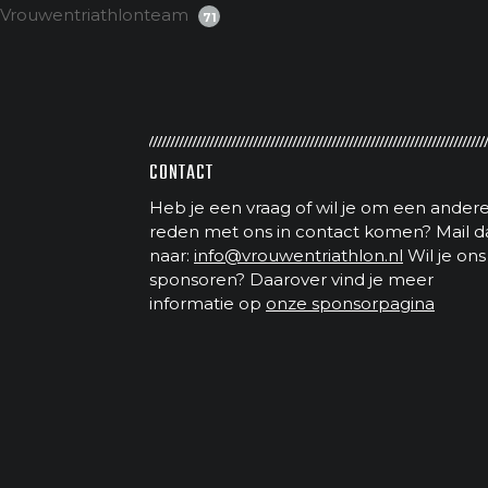
Vrouwentriathlonteam
71
CONTACT
Heb je een vraag of wil je om een ander
reden met ons in contact komen? Mail d
naar:
info@vrouwentriathlon.nl
Wil je ons
sponsoren? Daarover vind je meer
informatie op
onze sponsorpagina