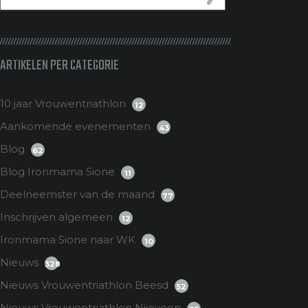
ARTIKELEN PER CATEGORIE
10 jaar Vrouwentriathlon
12
Aankomende evenementen
43
Blog
62
Blog Ironmama Sione
11
Deelneemster van de maand
77
Inschrijven algemeen
12
Ironmama Sione naar WK
10
Nieuws
328
Nieuws Vrouwentriathlon Beesd
52
Nieuws Vrouwentriathlon Nijeveen