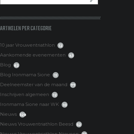
ARTIKELEN PER CATEGORIE
10 jaar Vrouwentriathlon
12
Aankomende evenementen
43
Blog
62
Blog Ironmama Sione
11
Deelneemster van de maand
77
Inschrijven algemeen
12
Ironmama Sione naar WK
10
Nieuws
328
Nieuws Vrouwentriathlon Beesd
52
Nieuws Vrouwentriathlon Nijeveen