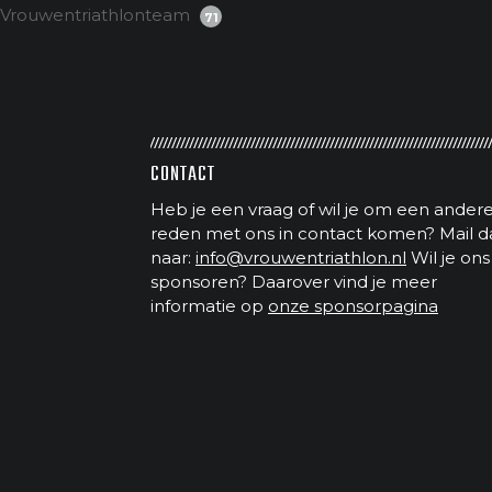
Vrouwentriathlonteam
71
CONTACT
Heb je een vraag of wil je om een ander
reden met ons in contact komen? Mail d
naar:
info@vrouwentriathlon.nl
Wil je ons
sponsoren? Daarover vind je meer
informatie op
onze sponsorpagina