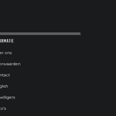
ORMATIE
er ons
orwaarden
ntact
glish
jwilligers
to's