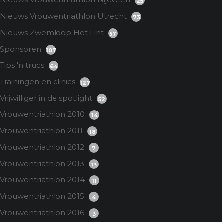
25
Nieuws Vrouwentriathlon Utrecht
73
Nieuws Zwemloop Het Lint
57
Sponsoren
107
Tips 'n trucs
64
Trainingen en clinics
127
Vrijwilliger in de spotlight
52
Vrouwentriathlon 2010
14
Vrouwentriathlon 2011
18
Vrouwentriathlon 2012
7
Vrouwentriathlon 2013
13
Vrouwentriathlon 2014
11
Vrouwentriathlon 2015
4
Vrouwentriathlon 2016
3