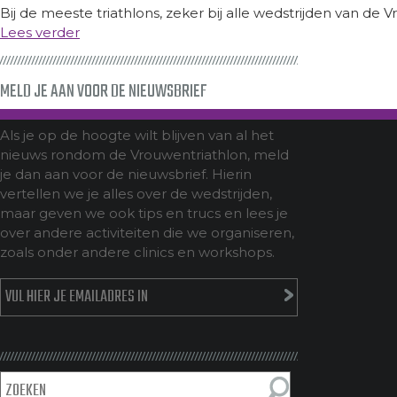
Bij de meeste triathlons, zeker bij alle wedstrijden van de V
Lees verder
MELD JE AAN VOOR DE NIEUWSBRIEF
Als je op de hoogte wilt blijven van al het
nieuws rondom de Vrouwentriathlon, meld
je dan aan voor de nieuwsbrief. Hierin
vertellen we je alles over de wedstrijden,
maar geven we ook tips en trucs en lees je
over andere activiteiten die we organiseren,
zoals onder andere clinics en workshops.