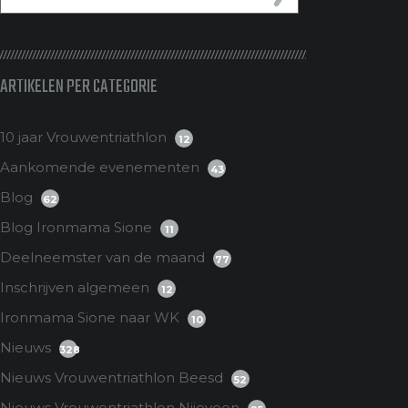
ARTIKELEN PER CATEGORIE
10 jaar Vrouwentriathlon
12
Aankomende evenementen
43
Blog
62
Blog Ironmama Sione
11
Deelneemster van de maand
77
Inschrijven algemeen
12
Ironmama Sione naar WK
10
Nieuws
328
Nieuws Vrouwentriathlon Beesd
52
Nieuws Vrouwentriathlon Nijeveen