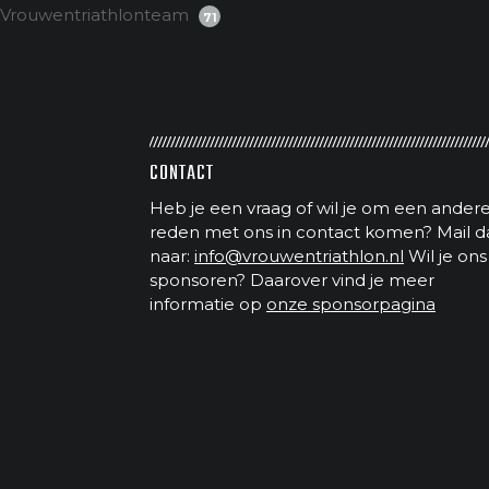
Vrouwentriathlonteam
71
CONTACT
Heb je een vraag of wil je om een ander
reden met ons in contact komen? Mail d
naar:
info@vrouwentriathlon.nl
Wil je ons
sponsoren? Daarover vind je meer
informatie op
onze sponsorpagina