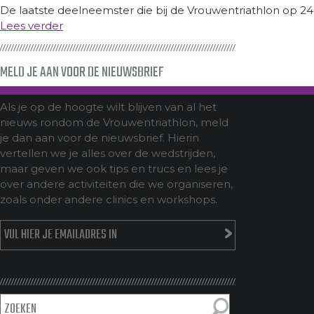
De laatste deelneemster die bij de Vrouwentriathlon op 24
Lees verder
MELD JE AAN VOOR DE NIEUWSBRIEF
Als je op de hoogte wilt blijven van al het
nieuws rondom de Vrouwentriathlon, meld
je dan aan voor de nieuwsbrief. Hierin
vertellen we je alles over de wedstrijden,
maar geven we ook tips en trucs en lees je
over andere activiteiten die we organiseren,
zoals onder andere clinics en workshops.