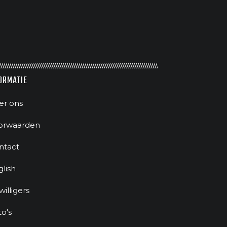
ORMATIE
er ons
orwaarden
ntact
glish
jwilligers
to's