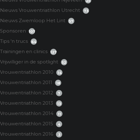
25
Nieuws Vrouwentriathlon Utrecht
73
Nieuws Zwemloop Het Lint
57
Sponsoren
107
Tips 'n trucs
64
Trainingen en clinics
127
Vrijwilliger in de spotlight
52
Vrouwentriathlon 2010
14
Vrouwentriathlon 2011
18
Vrouwentriathlon 2012
7
Vrouwentriathlon 2013
13
Vrouwentriathlon 2014
11
Vrouwentriathlon 2015
4
Vrouwentriathlon 2016
3