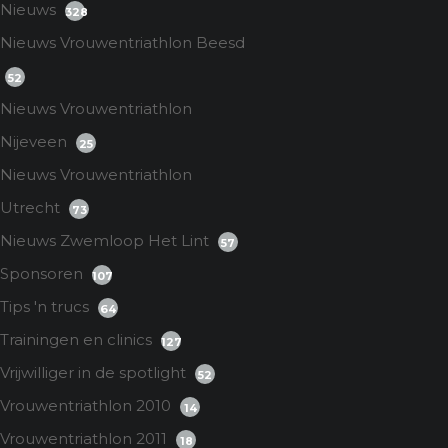
Nieuws
328
Nieuws Vrouwentriathlon Beesd
52
Nieuws Vrouwentriathlon
Nijeveen
25
Nieuws Vrouwentriathlon
Utrecht
73
Nieuws Zwemloop Het Lint
57
Sponsoren
107
Tips 'n trucs
64
Trainingen en clinics
127
Vrijwilliger in de spotlight
52
Vrouwentriathlon 2010
14
Vrouwentriathlon 2011
18