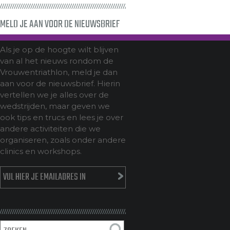
MELD JE AAN VOOR DE NIEUWSBRIEF
Als je op de hoogte wilt blijven
van al het nieuws rondom de
Vrouwentriathlon, meld je dan
aan voor de nieuwsbrief. Hierin
vertellen we je alles over de
wedstrijden, maar geven we
ook tips en trucs en lees je over
andere activiteiten die we
organiseren, zoals onder andere
clinics en workshops.