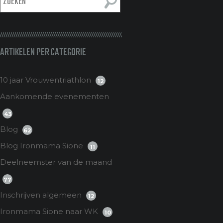
ARTIKELEN PER CATEGORIE
10 jaar Vrouwentriathlon
12
Aankomende evenementen
43
Blog
62
Blog Ironmama Sione
11
Deelneemster van de maand
77
Inschrijven algemeen
12
Ironmama Sione naar WK
10