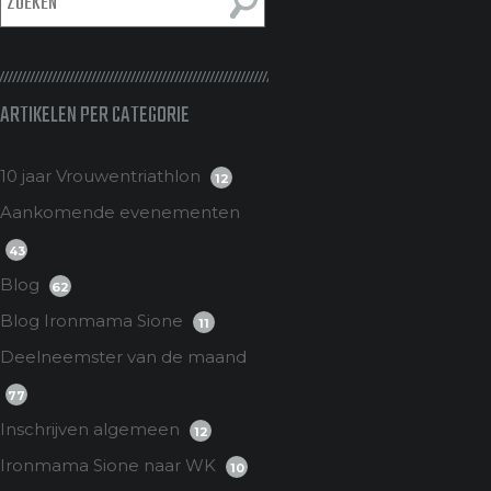
ARTIKELEN PER CATEGORIE
10 jaar Vrouwentriathlon
12
Aankomende evenementen
43
Blog
62
Blog Ironmama Sione
11
Deelneemster van de maand
77
Inschrijven algemeen
12
Ironmama Sione naar WK
10