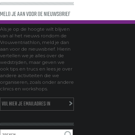
MELD JE AAN VOOR DE NIEUWSBRIEF
Als je op de hoogte wilt blijven
van al het nieuws rondom de
Vrouwentriathlon, meld je dan
aan voor de nieuwsbrief. Hierin
vertellen we je alles over de
wedstrijden, maar geven we
ook tips en trucs en lees je over
andere activiteiten die we
organiseren, zoals onder andere
clinics en workshops.