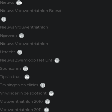
Nieuws
328
Nieuws Vrouwentriathlon Beesd
52
Nieuws Vrouwentriathlon
Nijeveen
25
Nieuws Vrouwentriathlon
Utrecht
73
Nieuws Zwemloop Het Lint
57
Sponsoren
107
Tips 'n trucs
64
Trainingen en clinics
127
Vrijwilliger in de spotlight
52
Vrouwentriathlon 2010
14
Vrouwentriathlon 2011
18