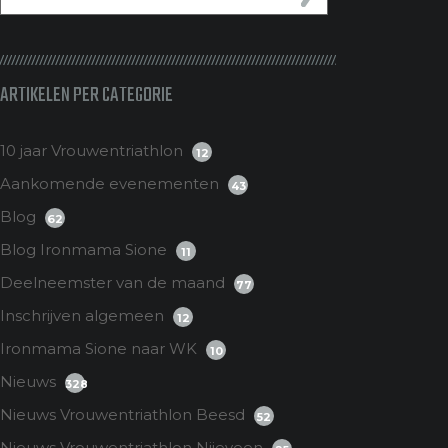
ARTIKELEN PER CATEGORIE
10 jaar Vrouwentriathlon
12
Aankomende evenementen
43
Blog
62
Blog Ironmama Sione
11
Deelneemster van de maand
77
Inschrijven algemeen
12
Ironmama Sione naar WK
10
Nieuws
328
Nieuws Vrouwentriathlon Beesd
52
Nieuws Vrouwentriathlon Nijeveen