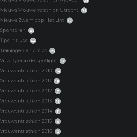
25
Nieuws Vrouwentriathlon Utrecht
73
Nieuws Zwemloop Het Lint
57
Sponsoren
107
Tips 'n trucs
64
Trainingen en clinics
127
Vrijwilliger in de spotlight
52
Vrouwentriathlon 2010
14
Vrouwentriathlon 2011
18
Vrouwentriathlon 2012
7
Vrouwentriathlon 2013
13
Vrouwentriathlon 2014
11
Vrouwentriathlon 2015
4
Vrouwentriathlon 2016
3