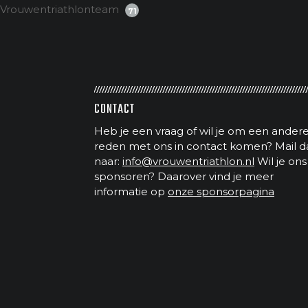
Vrouwentriathlonteam
71
CONTACT
Heb je een vraag of wil je om een ander
reden met ons in contact komen? Mail d
naar:
info@vrouwentriathlon.nl
Wil je ons
sponsoren? Daarover vind je meer
informatie op
onze sponsorpagina