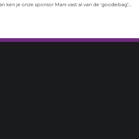
 ken je onze sponsor Mani vast al van de ‘goodiebag’:...