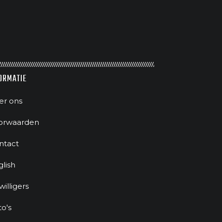
ORMATIE
er ons
orwaarden
ntact
glish
jwilligers
to's