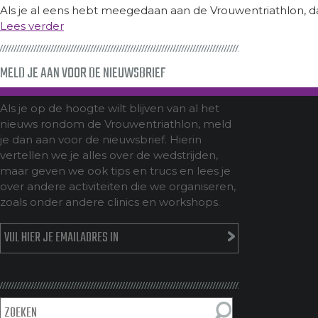
Als je al eens hebt meegedaan aan de Vrouwentriathlon, dan
Lees verder
MELD JE AAN VOOR DE NIEUWSBRIEF
Als je op de hoogte wilt blijven van al het
nieuws rondom de Vrouwentriathlon, meld
je dan aan voor de nieuwsbrief. Hierin
vertellen we je alles over de wedstrijden,
maar geven we ook tips en trucs en lees je
over andere activiteiten die we organiseren,
zoals onder andere clinics en workshops.