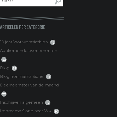
ARTIKELEN PER CATEGORIE
10 jaar Vrouwentriathlon
12
Aankomende evenementen
43
Blog
62
Blog Ironmama Sione
11
Deelneemster van de maand
77
Inschrijven algemeen
12
Ironmama Sione naar WK
10