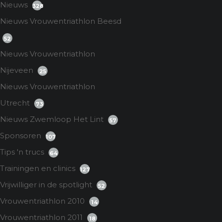
Nieuws
328
Nieuws Vrouwentriathlon Beesd
52
Nieuws Vrouwentriathlon
Nijeveen
25
Nieuws Vrouwentriathlon
Utrecht
73
Nieuws Zwemloop Het Lint
57
Sponsoren
107
Tips 'n trucs
64
Trainingen en clinics
127
Vrijwilliger in de spotlight
52
Vrouwentriathlon 2010
14
Vrouwentriathlon 2011
18