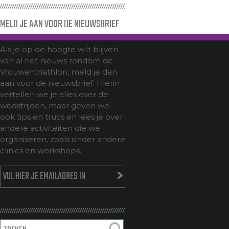
MELD JE AAN VOOR DE NIEUWSBRIEF
Als je op de hoogte wilt blijven
van al het nieuws rondom de
Vrouwentriathlon, meld je dan
aan voor de nieuwsbrief. Hierin
vertellen we je alles over de
wedstrijden, maar geven we
ook tips en trucs en lees je over
andere activiteiten die we
organiseren, zoals onder andere
clinics en workshops.