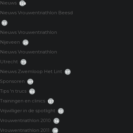
Nieuws
328
Nieuws Vrouwentriathlon Beesd
52
Nieuws Vrouwentriathlon
Nijeveen
25
Nieuws Vrouwentriathlon
Utrecht
73
Nieuws Zwemloop Het Lint
57
Sponsoren
107
Tips 'n trucs
64
Trainingen en clinics
127
Vrijwilliger in de spotlight
52
Vrouwentriathlon 2010
14
Vrouwentriathlon 2011
18