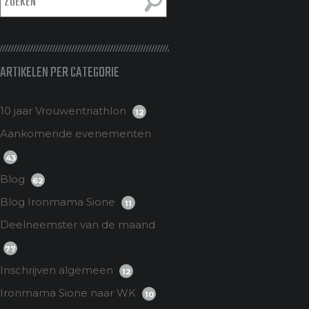
ARTIKELEN PER CATEGORIE
10 jaar Vrouwentriathlon
12
Aankomende evenementen
43
Blog
62
Blog Ironmama Sione
11
Deelneemster van de maand
77
Inschrijven algemeen
12
Ironmama Sione naar WK
10