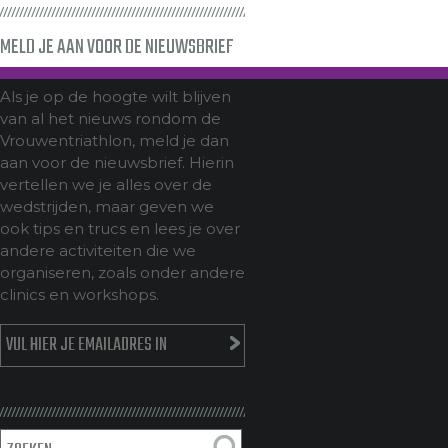
MELD JE AAN VOOR DE NIEUWSBRIEF
Als je op de hoogte wilt blijven
van al het nieuws rondom de
Vrouwentriathlon, meld je dan
aan voor de nieuwsbrief. Hierin
vertellen we je alles over de
wedstrijden, maar geven we
ook tips en trucs en lees je over
andere activiteiten die we
organiseren, zoals onder andere
clinics en workshops.