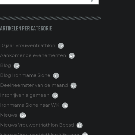
ARTIKELEN PER CATEGORIE
10 jaar Vrouwentriathlon
12
Aankomende evenementen
43
Blog
62
Blog Ironmama Sione
11
Deelneemster van de maand
77
Inschrijven algemeen
12
Ironmama Sione naar WK
10
Nieuws
328
Nieuws Vrouwentriathlon Beesd
52
Nieuws Vrouwentriathlon Nijeveen