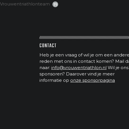
Vrouwentriathlonteam
71
CONTACT
Heb je een vraag of wil je om een ander
reden met ons in contact komen? Mail d
naar:
info@vrouwentriathlon.nl
Wil je ons
sponsoren? Daarover vind je meer
informatie op
onze sponsorpagina