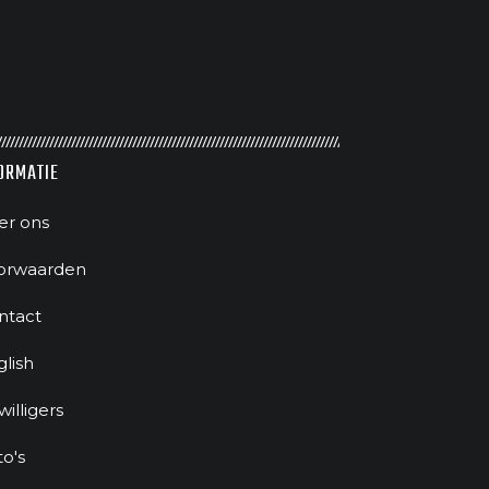
ORMATIE
er ons
orwaarden
ntact
glish
jwilligers
to's