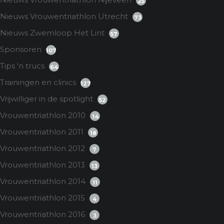
25
Nieuws Vrouwentriathlon Utrecht
73
Nieuws Zwemloop Het Lint
57
Sponsoren
107
Tips 'n trucs
64
Trainingen en clinics
127
Vrijwilliger in de spotlight
52
Vrouwentriathlon 2010
14
Vrouwentriathlon 2011
18
Vrouwentriathlon 2012
7
Vrouwentriathlon 2013
13
Vrouwentriathlon 2014
11
Vrouwentriathlon 2015
4
Vrouwentriathlon 2016
3