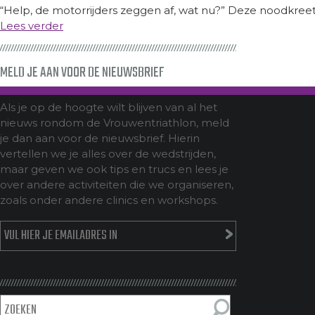
“Help, de motorrijders zeggen af, wat nu?” Deze noodkreet 
Lees verder
MELD JE AAN VOOR DE NIEUWSBRIEF
Als je op de hoogte wilt blijven van al het
nieuws rondom de Vrouwentriathlon, meld
je dan aan voor de nieuwsbrief. Hierin
vertellen we je alles over de wedstrijden,
maar geven we ook tips en trucs en lees je
over andere activiteiten die we organiseren,
zoals onder andere clinics en workshops.