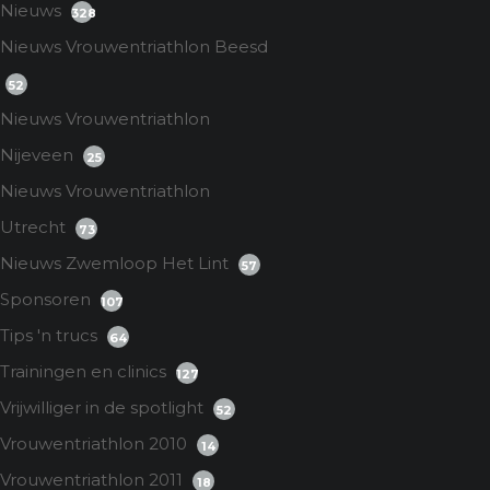
Nieuws
328
Nieuws Vrouwentriathlon Beesd
52
Nieuws Vrouwentriathlon
Nijeveen
25
Nieuws Vrouwentriathlon
Utrecht
73
Nieuws Zwemloop Het Lint
57
Sponsoren
107
Tips 'n trucs
64
Trainingen en clinics
127
Vrijwilliger in de spotlight
52
Vrouwentriathlon 2010
14
Vrouwentriathlon 2011
18