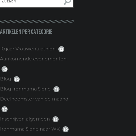
ARTIKELEN PER CATEGORIE
10 jaar Vrouwentriathlon
12
Aankomende evenementen
43
Blog
62
Blog Ironmama Sione
11
Deelneemster van de maand
77
Inschrijven algemeen
12
Ironmama Sione naar WK
10