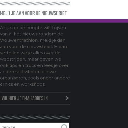
MELD JE AAN VOOR DE NIEUWSBRIEF
Als je op de hoogte wilt blijven
van al het nieuws rondom de
Vrouwentriathlon, meld je dan
aan voor de nieuwsbrief. Hierin
vertellen we je alles over de
wedstrijden, maar geven we
ook tips en trucs en lees je over
andere activiteiten die we
organiseren, zoals onder andere
clinics en workshops.