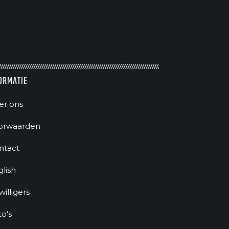
ORMATIE
er ons
orwaarden
ntact
glish
jwilligers
to's