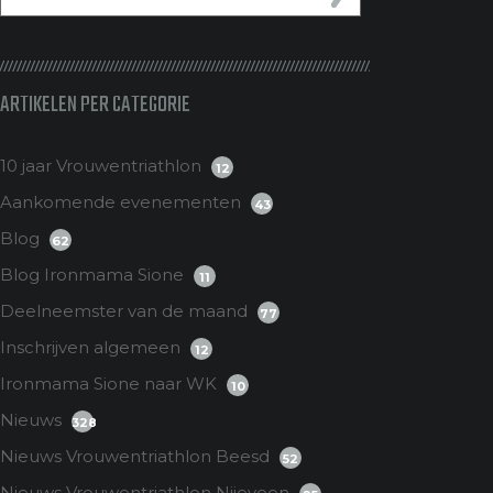
ARTIKELEN PER CATEGORIE
10 jaar Vrouwentriathlon
12
Aankomende evenementen
43
Blog
62
Blog Ironmama Sione
11
Deelneemster van de maand
77
Inschrijven algemeen
12
Ironmama Sione naar WK
10
Nieuws
328
Nieuws Vrouwentriathlon Beesd
52
Nieuws Vrouwentriathlon Nijeveen