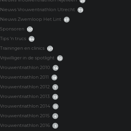
25
Nieuws Vrouwentriathlon Utrecht
73
Nieuws Zwemloop Het Lint
57
Sponsoren
107
Tips 'n trucs
64
Trainingen en clinics
127
Vrijwilliger in de spotlight
52
Vrouwentriathlon 2010
14
Vrouwentriathlon 2011
18
Vrouwentriathlon 2012
7
Vrouwentriathlon 2013
13
Vrouwentriathlon 2014
11
Vrouwentriathlon 2015
4
Vrouwentriathlon 2016
3