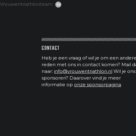
Vrouwentriathlonteam
71
CONTACT
Heb je een vraag of wil je om een ander
reden met ons in contact komen? Mail d
naar:
info@vrouwentriathlon.nl
Wil je ons
sponsoren? Daarover vind je meer
informatie op
onze sponsorpagina