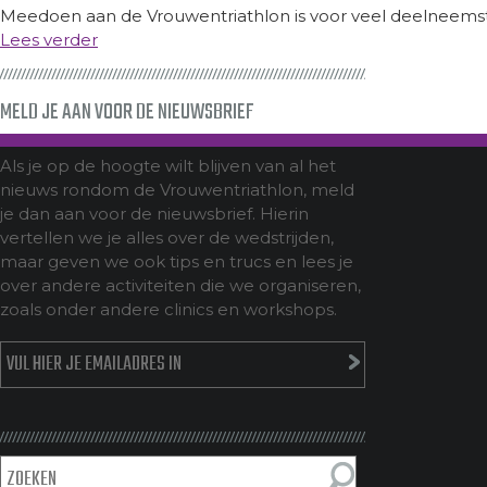
Meedoen aan de Vrouwentriathlon is voor veel deelneemst
Lees verder
MELD JE AAN VOOR DE NIEUWSBRIEF
Als je op de hoogte wilt blijven van al het
nieuws rondom de Vrouwentriathlon, meld
je dan aan voor de nieuwsbrief. Hierin
vertellen we je alles over de wedstrijden,
maar geven we ook tips en trucs en lees je
over andere activiteiten die we organiseren,
zoals onder andere clinics en workshops.