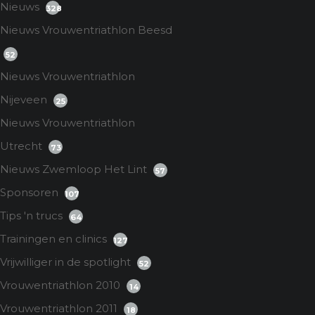
Nieuws
328
Nieuws Vrouwentriathlon Beesd
52
Nieuws Vrouwentriathlon
Nijeveen
25
Nieuws Vrouwentriathlon
Utrecht
73
Nieuws Zwemloop Het Lint
57
Sponsoren
107
Tips 'n trucs
64
Trainingen en clinics
127
Vrijwilliger in de spotlight
52
Vrouwentriathlon 2010
14
Vrouwentriathlon 2011
18