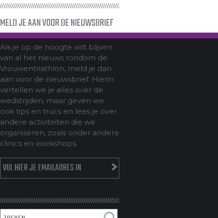
MELD JE AAN VOOR DE NIEUWSBRIEF
Als je op de hoogte wilt blijven
van al het nieuws rondom de
Vrouwentriathlon, meld je dan
aan voor de nieuwsbrief. Hierin
vertellen we je alles over de
wedstrijden, maar geven we
ook tips en trucs en lees je over
andere activiteiten die we
organiseren, zoals onder andere
clinics en workshops.