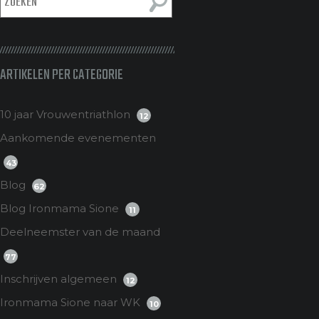
ARTIKELEN PER CATEGORIE
10 jaar Vrouwentriathlon
12
Aankomende evenementen
43
Blog
62
Blog Ironmama Sione
11
Deelneemster van de maand
77
Inschrijven algemeen
12
Ironmama Sione naar WK
10