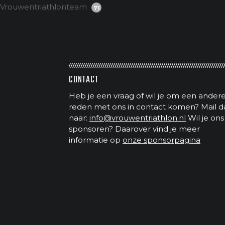
Vrouwentriathlonteam
71
CONTACT
Heb je een vraag of wil je om een ander
reden met ons in contact komen? Mail d
naar:
info@vrouwentriathlon.nl
Wil je ons
sponsoren? Daarover vind je meer
informatie op
onze sponsorpagina