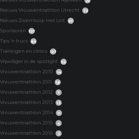
25
Nieuws Vrouwentriathlon Utrecht
73
Nieuws Zwemloop Het Lint
57
Sponsoren
107
Tips 'n trucs
64
Trainingen en clinics
127
Vrijwilliger in de spotlight
52
Vrouwentriathlon 2010
14
Vrouwentriathlon 2011
18
Vrouwentriathlon 2012
7
Vrouwentriathlon 2013
13
Vrouwentriathlon 2014
11
Vrouwentriathlon 2015
4
Vrouwentriathlon 2016
3