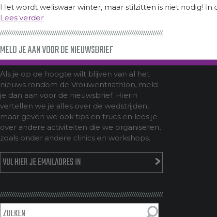
Het wordt weliswaar winter, maar stilzitten is niet nodig! In
Lees verder
MELD JE AAN VOOR DE NIEUWSBRIEF
Als je op de hoogte wilt blijven van al het
nieuws rondom de Vrouwentriathlon, meld
je dan aan voor de nieuwsbrief. Hierin
vertellen we je alles over de wedstrijden,
maar geven we ook tips en trucs en lees je
over andere activiteiten die we organiseren,
zoals onder andere clinics en workshops.