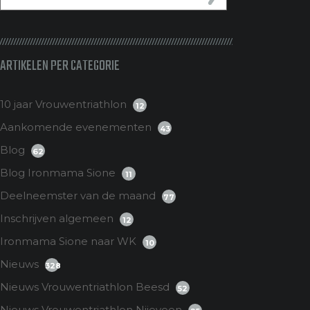
ARTIKELEN PER CATEGORIE
10 jaar Vrouwentriathlon
12
Aankomende evenementen
43
Blog
62
Blog Ironmama Sione
11
Deelneemster van de maand
77
Inschrijven algemeen
12
Ironmama Sione naar WK
10
Nieuws
328
Nieuws Vrouwentriathlon Beesd
52
Nieuws Vrouwentriathlon Nijeveen