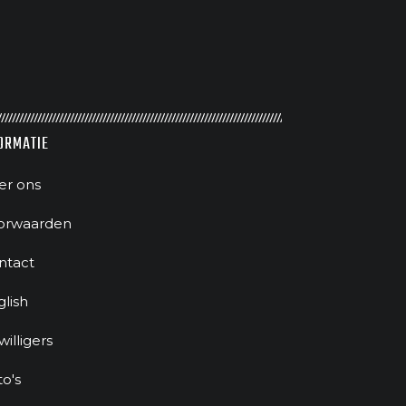
ORMATIE
er ons
orwaarden
ntact
glish
jwilligers
to's