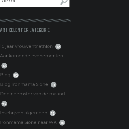
ARTIKELEN PER CATEGORIE
10 jaar Vrouwentriathlon
12
Aankomende evenementen
43
Blog
62
Blog Ironmama Sione
11
Deelneemster van de maand
77
Inschrijven algemeen
12
Ironmama Sione naar WK
10