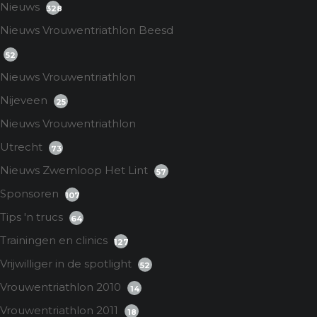
Nieuws
328
Nieuws Vrouwentriathlon Beesd
52
Nieuws Vrouwentriathlon
Nijeveen
25
Nieuws Vrouwentriathlon
Utrecht
73
Nieuws Zwemloop Het Lint
57
Sponsoren
107
Tips 'n trucs
64
Trainingen en clinics
127
Vrijwilliger in de spotlight
52
Vrouwentriathlon 2010
14
Vrouwentriathlon 2011
18