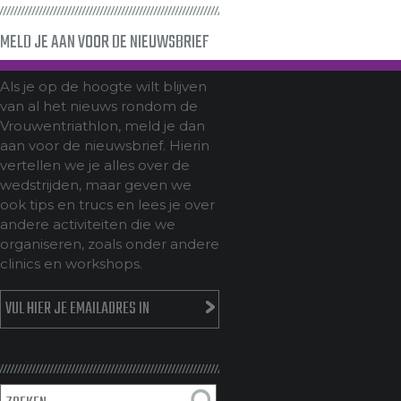
MELD JE AAN VOOR DE NIEUWSBRIEF
Als je op de hoogte wilt blijven
van al het nieuws rondom de
Vrouwentriathlon, meld je dan
aan voor de nieuwsbrief. Hierin
vertellen we je alles over de
wedstrijden, maar geven we
ook tips en trucs en lees je over
andere activiteiten die we
organiseren, zoals onder andere
clinics en workshops.