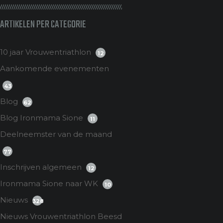
ARTIKELEN PER CATEGORIE
10 jaar Vrouwentriathlon
12
Aankomende evenementen
43
Blog
62
Blog Ironmama Sione
11
Deelneemster van de maand
77
Inschrijven algemeen
12
Ironmama Sione naar WK
10
Nieuws
328
Nieuws Vrouwentriathlon Beesd