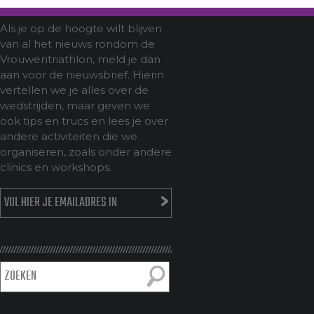
Als je op de hoogte wilt blijven
van al het nieuws rondom de
Vrouwentriathlon, meld je dan
aan voor de nieuwsbrief. Hierin
vertellen we je alles over de
wedstrijden, maar geven we
ook tips en trucs en lees je over
andere activiteiten die we
organiseren, zoals onder andere
clinics en workshops.