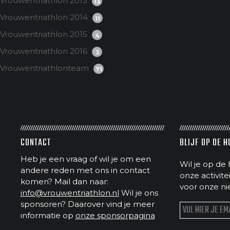
Vrouwentriathlon 2013
13
Vrouwentriathlon 2014
11
Vrouwentriathlon 2015
4
Vrouwentriathlon 2016
3
Vrouwentriathlonteam
71
CONTACT
BLIJF OP DE 
Heb je een vraag of wil je om een
Wil je op de 
andere reden met ons in contact
onze activit
komen? Mail dan naar:
voor onze ni
info@vrouwentriathlon.nl
Wil je ons
sponsoren? Daarover vind je meer
informatie op
onze sponsorpagina