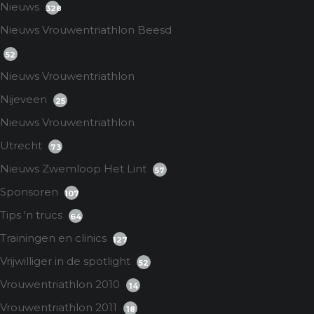
Nieuws
328
Nieuws Vrouwentriathlon Beesd
52
Nieuws Vrouwentriathlon
Nijeveen
25
Nieuws Vrouwentriathlon
Utrecht
73
Nieuws Zwemloop Het Lint
57
Sponsoren
107
Tips 'n trucs
64
Trainingen en clinics
127
Vrijwilliger in de spotlight
52
Vrouwentriathlon 2010
14
Vrouwentriathlon 2011
18