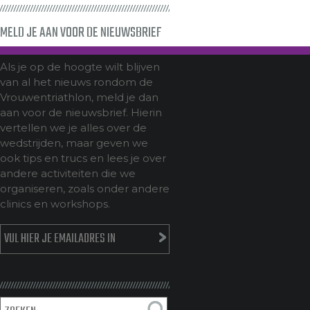
MELD JE AAN VOOR DE NIEUWSBRIEF
Als je op de hoogte wilt blijven
van al het nieuws rondom de
Vrouwentriathlon, meld je dan
aan voor de nieuwsbrief. Hierin
vertellen we je alles over de
wedstrijden, maar geven we
ook tips en trucs en lees je over
andere activiteiten die we
organiseren, zoals onder andere
clinics en workshops.