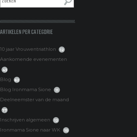
ARTIKELEN PER CATEGORIE
10 jaar Vrouwentriathlon
12
Aankomende evenementen
43
Blog
62
Blog Ironmama Sione
11
Deelneemster van de maand
77
Inschrijven algemeen
12
Ironmama Sione naar WK
10