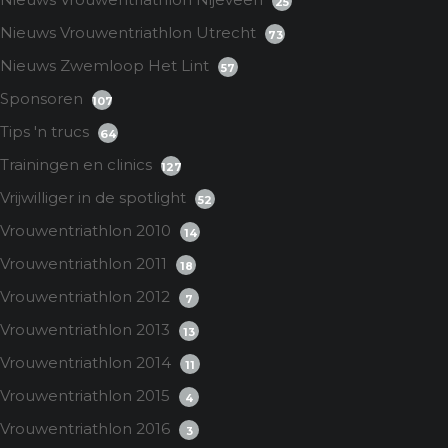
25
Nieuws Vrouwentriathlon Utrecht
73
Nieuws Zwemloop Het Lint
57
Sponsoren
107
Tips 'n trucs
64
Trainingen en clinics
127
Vrijwilliger in de spotlight
52
Vrouwentriathlon 2010
14
Vrouwentriathlon 2011
18
Vrouwentriathlon 2012
7
Vrouwentriathlon 2013
13
Vrouwentriathlon 2014
11
Vrouwentriathlon 2015
4
Vrouwentriathlon 2016
3