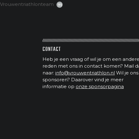
Vrouwentriathlonteam
71
CONTACT
Heb je een vraag of wil je om een ander
reden met ons in contact komen? Mail d
naar:
info@vrouwentriathlon.nl
Wil je ons
sponsoren? Daarover vind je meer
informatie op
onze sponsorpagina