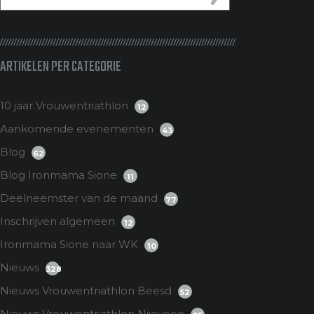
ARTIKELEN PER CATEGORIE
10 jaar Vrouwentriathlon
12
Aankomende evenementen
43
Blog
62
Blog Ironmama Sione
11
Deelneemster van de maand
77
Inschrijven algemeen
12
Ironmama Sione naar WK
10
Nieuws
328
Nieuws Vrouwentriathlon Beesd
52
Nieuws Vrouwentriathlon Nijeveen