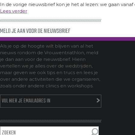
In de vorige nieuwsbrief kon je het al lezen: we gaan vanaf di
Lees verder
MELD JE AAN VOOR DE NIEUWSBRIEF
Als je op de hoogte wilt blijven van al het
nieuws rondom de Vrouwentriathlon, meld
je dan aan voor de nieuwsbrief. Hierin
vertellen we je alles over de wedstrijden,
maar geven we ook tips en trucs en lees je
over andere activiteiten die we organiseren,
zoals onder andere clinics en workshops.