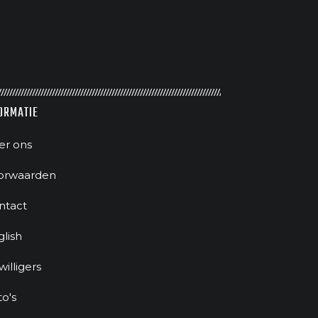
ORMATIE
er ons
orwaarden
ntact
glish
jwilligers
to's