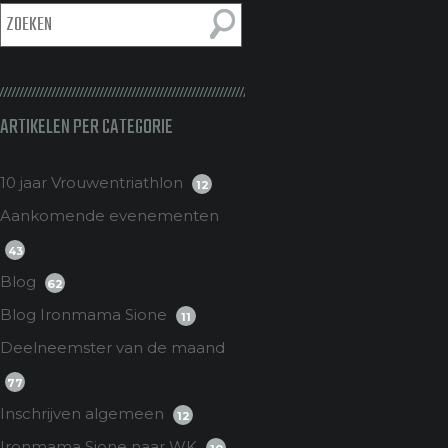
ARTIKELEN PER CATEGORIE
10 jaar Vrouwentriathlon
12
Aankomende evenementen
43
Blog
62
Blog Ironmama Sione
11
Deelneemster van de maand
77
Inschrijven algemeen
12
Ironmama Sione naar WK