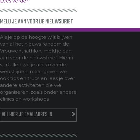
Lees verder
MELD JE AAN VOOR DE NIEUWSBRIEF
Als je op de hoogte wilt blijven
van al het nieuws rondom de
Vrouwentriathlon, meld je dan
aan voor de nieuwsbrief. Hierin
vertellen we je alles over de
wedstrijden, maar geven we
ook tips en trucs en lees je over
andere activiteiten die we
organiseren, zoals onder andere
clinics en workshops.