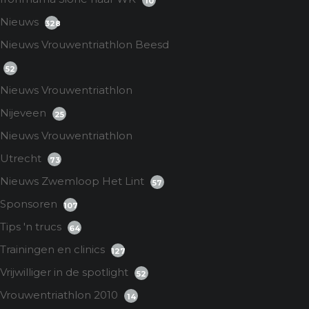
10
Nieuws
328
Nieuws Vrouwentriathlon Beesd
52
Nieuws Vrouwentriathlon
Nijeveen
25
Nieuws Vrouwentriathlon
Utrecht
73
Nieuws Zwemloop Het Lint
57
Sponsoren
107
Tips 'n trucs
64
Trainingen en clinics
127
Vrijwilliger in de spotlight
52
Vrouwentriathlon 2010
14