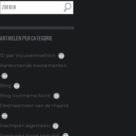
ARTIKELEN PER CATEGORIE
10 jaar Vrouwentriathlon
12
Aankomende evenementen
43
Blog
62
Blog Ironmama Sione
11
Deelneemster van de maand
77
Inschrijven algemeen
12
Ironmama Sione naar WK