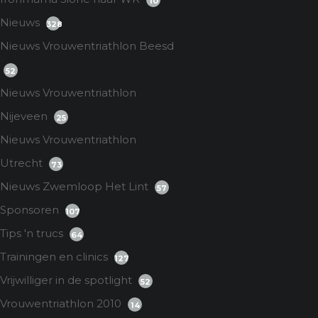
10
Nieuws
328
Nieuws Vrouwentriathlon Beesd
52
Nieuws Vrouwentriathlon
Nijeveen
25
Nieuws Vrouwentriathlon
Utrecht
73
Nieuws Zwemloop Het Lint
57
Sponsoren
107
Tips 'n trucs
64
Trainingen en clinics
127
Vrijwilliger in de spotlight
52
Vrouwentriathlon 2010
14