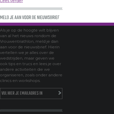
Lees verder
MELD JE AAN VOOR DE NIEUWSBRIEF
Als je op de hoogte wilt blijven
van al het nieuws rondom de
Vrouwentriathlon, meld je dan
aan voor de nieuwsbrief. Hierin
vertellen we je alles over de
wedstrijden, maar geven we
ook tips en trucs en lees je over
andere activiteiten die we
organiseren, zoals onder andere
clinics en workshops.