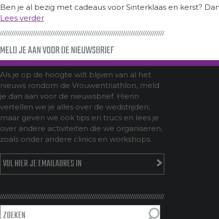
Ben je al bezig met cadeaus voor Sinterklaas en kerst? Dan
Lees verder
MELD JE AAN VOOR DE NIEUWSBRIEF
Als je op de hoogte wilt blijven van al het
nieuws rondom de Vrouwentriathlon, meld
je dan aan voor de nieuwsbrief. Hierin
vertellen we je alles over de wedstrijden,
maar geven we ook tips en trucs en lees je
over andere activiteiten die we organiseren,
zoals onder andere clinics en workshops.