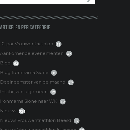
ARTIKELEN PER CATEGORIE
10 jaar Vrouwentriathlon
12
Aankomende evenementen
43
Blog
62
Blog Ironmama Sione
11
Deelneemster van de maand
77
Inschrijven algemeen
12
Ironmama Sione naar WK
10
Nieuws
328
Nieuws Vrouwentriathlon Beesd
52
Nieuws Vrouwentriathlon Nijeveen