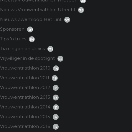
25
Nieuws Vrouwentriathlon Utrecht
73
Nieuws Zwemloop Het Lint
57
Sponsoren
107
Tips 'n trucs
64
Trainingen en clinics
127
Vrijwilliger in de spotlight
52
Vrouwentriathlon 2010
14
Vrouwentriathlon 2011
18
Vrouwentriathlon 2012
7
Vrouwentriathlon 2013
13
Vrouwentriathlon 2014
11
Vrouwentriathlon 2015
4
Vrouwentriathlon 2016
3