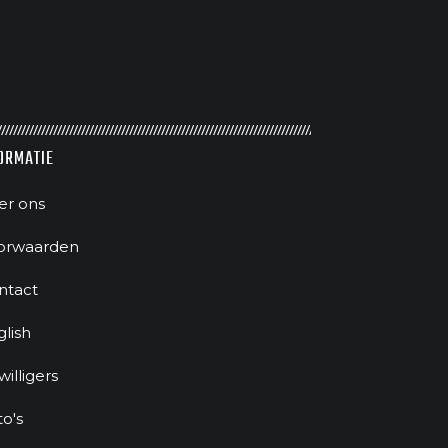
ORMATIE
er ons
orwaarden
ntact
glish
jwilligers
to's