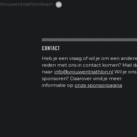
Vrouwentriathlonteam
71
CONTACT
Heb je een vraag of wil je om een ander
reden met ons in contact komen? Mail d
naar:
info@vrouwentriathlon.nl
Wil je ons
sponsoren? Daarover vind je meer
informatie op
onze sponsorpagina