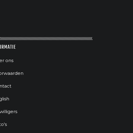
ORMATIE
er ons
orwaarden
ntact
glish
jwilligers
to's