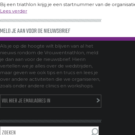
Bij een triathlon krijg je een startnummer van de organisatie
Lees verder
MELD JE AAN VOOR DE NIEUWSBRIEF
Als je op de hoogte wilt blijven van al het
nieuws rondom de Vrouwentriathlon, meld
je dan aan voor de nieuwsbrief. Hierin
vertellen we je alles over de wedstrijden,
maar geven we ook tips en trucs en lees je
over andere activiteiten die we organiseren,
zoals onder andere clinics en workshops.