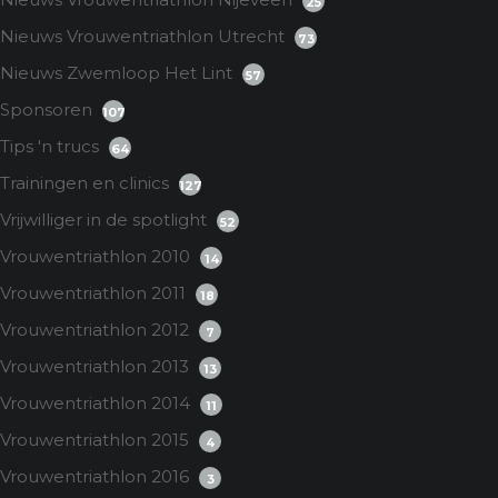
25
Nieuws Vrouwentriathlon Utrecht
73
Nieuws Zwemloop Het Lint
57
Sponsoren
107
Tips 'n trucs
64
Trainingen en clinics
127
Vrijwilliger in de spotlight
52
Vrouwentriathlon 2010
14
Vrouwentriathlon 2011
18
Vrouwentriathlon 2012
7
Vrouwentriathlon 2013
13
Vrouwentriathlon 2014
11
Vrouwentriathlon 2015
4
Vrouwentriathlon 2016
3