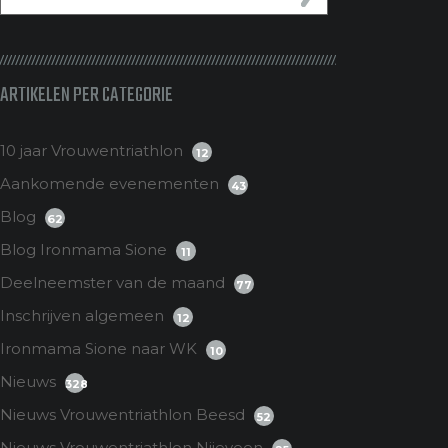
ARTIKELEN PER CATEGORIE
10 jaar Vrouwentriathlon
12
Aankomende evenementen
43
Blog
62
Blog Ironmama Sione
11
Deelneemster van de maand
77
Inschrijven algemeen
12
Ironmama Sione naar WK
10
Nieuws
328
Nieuws Vrouwentriathlon Beesd
52
Nieuws Vrouwentriathlon Nijeveen