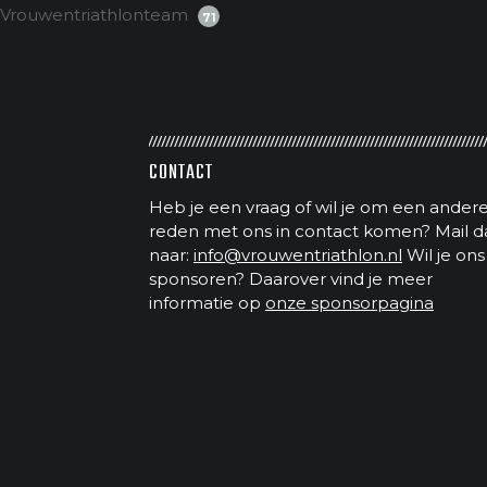
Vrouwentriathlonteam
71
CONTACT
Heb je een vraag of wil je om een ander
reden met ons in contact komen? Mail d
naar:
info@vrouwentriathlon.nl
Wil je ons
sponsoren? Daarover vind je meer
informatie op
onze sponsorpagina