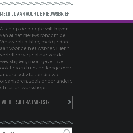
MELD JE AAN VOOR DE NIEUWSBRIEF
Als je op de hoogte wilt blijven
van al het nieuws rondom de
Vrouwentriathlon, meld je dan
aan voor de nieuwsbrief. Hierin
vertellen we je alles over de
wedstrijden, maar geven we
ook tips en trucs en lees je over
andere activiteiten die we
organiseren, zoals onder andere
clinics en workshops.