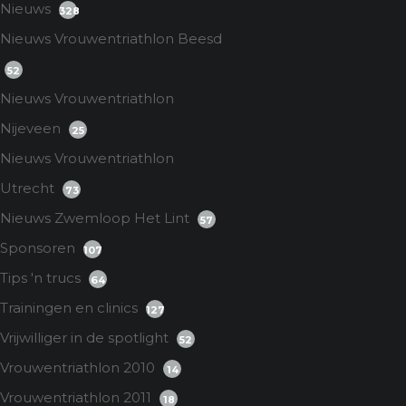
Nieuws
328
Nieuws Vrouwentriathlon Beesd
52
Nieuws Vrouwentriathlon
Nijeveen
25
Nieuws Vrouwentriathlon
Utrecht
73
Nieuws Zwemloop Het Lint
57
Sponsoren
107
Tips 'n trucs
64
Trainingen en clinics
127
Vrijwilliger in de spotlight
52
Vrouwentriathlon 2010
14
Vrouwentriathlon 2011
18