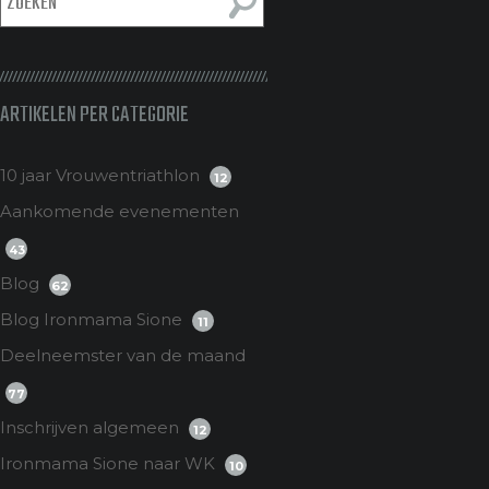
ARTIKELEN PER CATEGORIE
10 jaar Vrouwentriathlon
12
Aankomende evenementen
43
Blog
62
Blog Ironmama Sione
11
Deelneemster van de maand
77
Inschrijven algemeen
12
Ironmama Sione naar WK
10