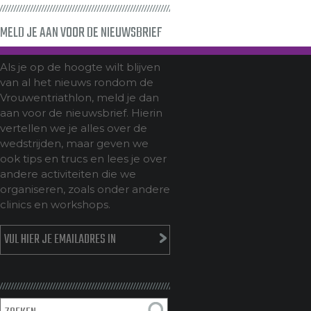
MELD JE AAN VOOR DE NIEUWSBRIEF
Als je op de hoogte wilt blijven
van al het nieuws rondom de
Vrouwentriathlon, meld je dan
aan voor de nieuwsbrief. Hierin
vertellen we je alles over de
wedstrijden, maar geven we
ook tips en trucs en lees je over
andere activiteiten die we
organiseren, zoals onder andere
clinics en workshops.