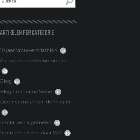
ARTIKELEN PER CATEGORIE
10 jaar Vrouwentriathlon
12
Aankomende evenementen
43
Blog
62
Blog Ironmama Sione
11
Deelneemster van de maand
77
Inschrijven algemeen
12
Ironmama Sione naar WK
10