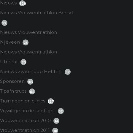
Nieuws
328
Nieuws Vrouwentriathlon Beesd
52
Nieuws Vrouwentriathlon
Nijeveen
25
Nieuws Vrouwentriathlon
Utrecht
73
Nieuws Zwemloop Het Lint
57
Sponsoren
107
Tips 'n trucs
64
Trainingen en clinics
127
Vrijwilliger in de spotlight
52
Vrouwentriathlon 2010
14
Vrouwentriathlon 2011
18