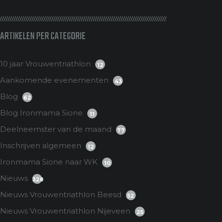
ARTIKELEN PER CATEGORIE
10 jaar Vrouwentriathlon
12
Aankomende evenementen
43
Blog
62
Blog Ironmama Sione
11
Deelneemster van de maand
77
Inschrijven algemeen
12
Ironmama Sione naar WK
10
Nieuws
328
Nieuws Vrouwentriathlon Beesd
52
Nieuws Vrouwentriathlon Nijeveen
25