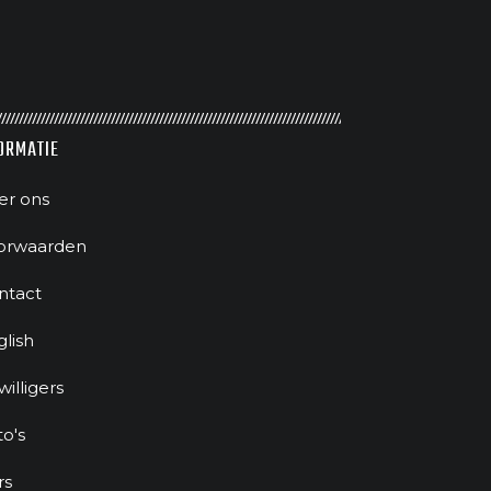
ORMATIE
er ons
orwaarden
ntact
glish
jwilligers
to's
rs