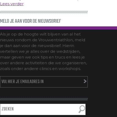
Lees verder
MELD JE AAN VOOR DE NIEUWSBRIEF
Als je op de hoogte wilt blijven van al het
nieuws rondom de Vrouwentriathlon, meld
je dan aan voor de nieuwsbrief. Hierin
vertellen we je alles over de wedstrijden,
maar geven we ook tips en trucs en lees je
over andere activiteiten die we organiseren,
zoals onder andere clinics en workshops.