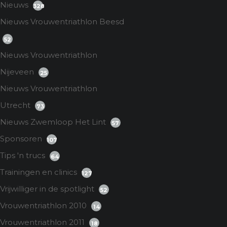
Nieuws
328
Nieuws Vrouwentriathlon Beesd
52
Nieuws Vrouwentriathlon
Nijeveen
25
Nieuws Vrouwentriathlon
Utrecht
73
Nieuws Zwemloop Het Lint
57
Sponsoren
107
Tips 'n trucs
64
Trainingen en clinics
127
Vrijwilliger in de spotlight
52
Vrouwentriathlon 2010
14
Vrouwentriathlon 2011
18