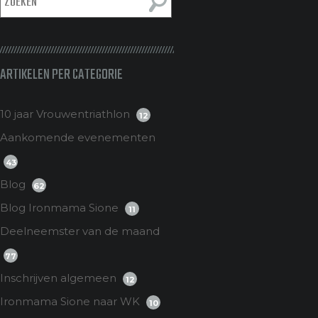
ARTIKELEN PER CATEGORIE
10 jaar Vrouwentriathlon
12
Aankomende evenementen
43
Blog
62
Blog Ironmama Sione
11
Deelneemster van de maand
77
Inschrijven algemeen
12
Ironmama Sione naar WK
10