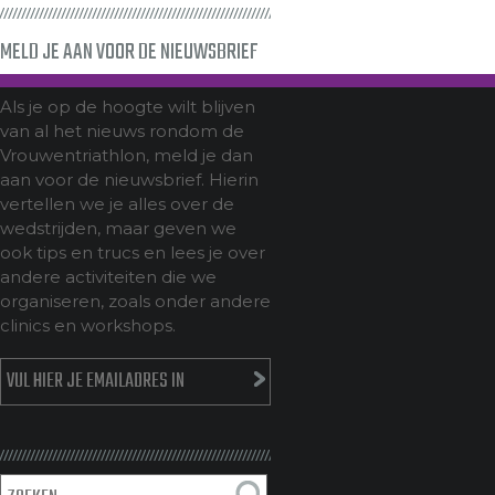
MELD JE AAN VOOR DE NIEUWSBRIEF
Als je op de hoogte wilt blijven
van al het nieuws rondom de
Vrouwentriathlon, meld je dan
aan voor de nieuwsbrief. Hierin
vertellen we je alles over de
wedstrijden, maar geven we
ook tips en trucs en lees je over
andere activiteiten die we
organiseren, zoals onder andere
clinics en workshops.